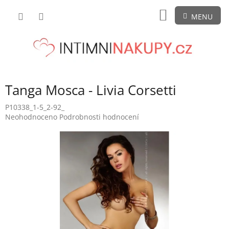
Přejít
NÁKUPNÍ
na
obsah
KOŠÍK
Tanga Mosca - Livia Corsetti
P10338_1-5_2-92_
Průměrné
Neohodnoceno
Podrobnosti hodnocení
hodnocení
produktu
je
0,0
z
5
hvězdiček.