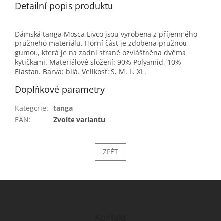
Detailní popis produktu
Dámská tanga Mosca Livco jsou vyrobena z příjemného
pružného materiálu. Horní část je zdobena pružnou
gumou, která je na zadní straně ozvláštněna dvěma
kytičkami. Materiálové složení: 90% Polyamid, 10%
Elastan. Barva: bílá. Velikost: S, M, L, XL.
Doplňkové parametry
Kategorie
:
tanga
EAN
:
Zvolte variantu
ZPĚT
Z
á
p
a
Kontakt