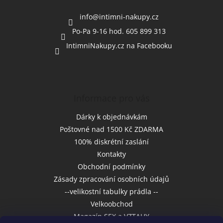
t
í
info
@
intimni-nakupy.cz
Po-Pa 9-16 hod. 605 899 313
IntimniNakupy.cz na Facebooku
Informace pro vás
Dárky k objednávkám
Poštovné nad 1500 Kč ZDARMA
100% diskrétní zaslání
Kontakty
Obchodní podmínky
Zásady zpracování osobních údajů
--velikostní tabulky prádla --
Velkoobchod
Magazín SEX a VZTAHY