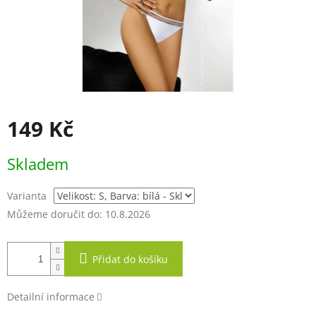
149 Kč
Měrná
Skladem
cena:
Varianta
Můžeme doručit do:
10.8.2026
Přidat do košíku
Detailní informace