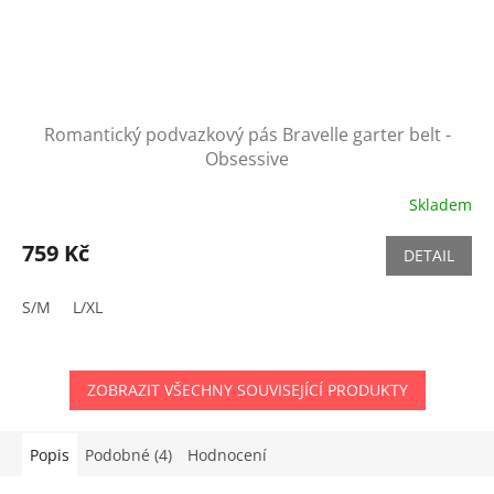
Romantický podvazkový pás Bravelle garter belt -
Obsessive
Skladem
759 Kč
DETAIL
S/M
L/XL
ZOBRAZIT VŠECHNY SOUVISEJÍCÍ PRODUKTY
Popis
Podobné (4)
Hodnocení