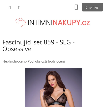
Přejít
NÁKUPNÍ
na
obsah
KOŠÍK
Fascinující set 859 - SEG -
Obsessive
Průměrné
Neohodnoceno
Podrobnosti hodnocení
hodnocení
produktu
je
0,0
z
5
hvězdiček.