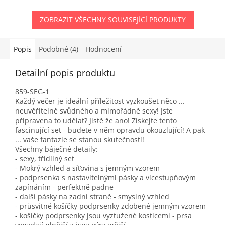
ZOBRAZIT VŠECHNY SOUVISEJÍCÍ PRODUKTY
Popis
Podobné (4)
Hodnocení
Detailní popis produktu
859-SEG-1
Každý večer je ideální příležitost vyzkoušet něco ...
neuvěřitelně svůdného a mimořádně sexy! Jste
připravena to udělat? Jistě že ano! Získejte tento
fascinující set - budete v něm opravdu okouzlující! A pak
... vaše fantazie se stanou skutečností!
Všechny báječné detaily:
- sexy, třídílný set
- Mokrý vzhled a síťovina s jemným vzorem
- podprsenka s nastavitelnými pásky a vícestupňovým
zapínáním - perfektně padne
- další pásky na zadní straně - smyslný vzhled
- průsvitné košíčky podprsenky zdobené jemným vzorem
- košíčky podprsenky jsou vyztužené kosticemi - prsa