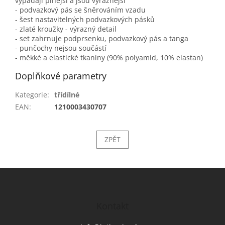
vypadají plnější a jsou výraznější
- podvazkový pás se šněrováním vzadu
- šest nastavitelných podvazkových pásků
- zlaté kroužky - výrazný detail
- set zahrnuje podprsenku, podvazkový pás a tanga
- punčochy nejsou součástí
- měkké a elastické tkaniny (90% polyamid, 10% elastan)
Doplňkové parametry
Kategorie
:
třídílné
EAN
:
1210003430707
ZPĚT
Z
á
p
a
Kontakt
t