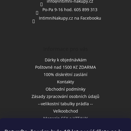
í
info
@
intimni-nakupy.cz
Po-Pa 9-16 hod. 605 899 313
IntimniNakupy.cz na Facebooku
Informace pro vás
Dárky k objednávkám
Poštovné nad 1500 Kč ZDARMA
100% diskrétní zaslání
Kontakty
Obchodní podmínky
Zásady zpracování osobních údajů
--velikostní tabulky prádla --
Velkoobchod
Magazín SEX a VZTAHY