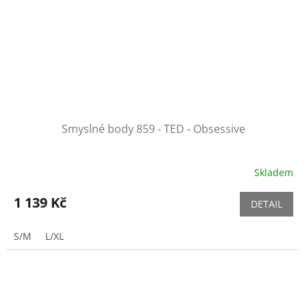
Smyslné body 859 - TED - Obsessive
Skladem
1 139 Kč
DETAIL
S/M
L/XL