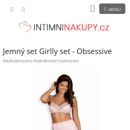
Přejít
NÁKUPNÍ
na
obsah
KOŠÍK
Jemný set Girlly set - Obsessive
Průměrné
Neohodnoceno
Podrobnosti hodnocení
hodnocení
produktu
je
0,0
z
5
hvězdiček.