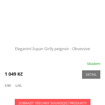
Elegantní župan Girlly peignoir - Obsessive
Skladem
1 049 Kč
DETAIL
S/M
L/XL
ZOBRAZIT VŠECHNY SOUVISEJÍCÍ PRODUKTY