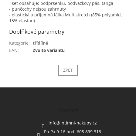
- set obsahuje: podprsenku, podvazkový pás, tanga
- punčochy nejsou zahrnuty
- elastická a příjemná látka Multistretch (85% polyamid,
15% elastan)
Doplňkové parametry
Kategorie
:
třídílné
EAN
:
Zvolte variantu
ZPĚT
Z
á
p
a
Kontakt
t
í
info
@
intimni-nakupy.cz
Po-Pa 9-16 hod. 605 899 313