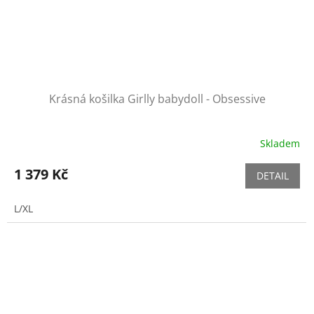
Krásná košilka Girlly babydoll - Obsessive
Skladem
1 379 Kč
DETAIL
L/XL