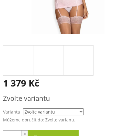
1 379 Kč
Měrná
Zvolte variantu
cena:
Varianta
Můžeme doručit do:
Zvolte variantu