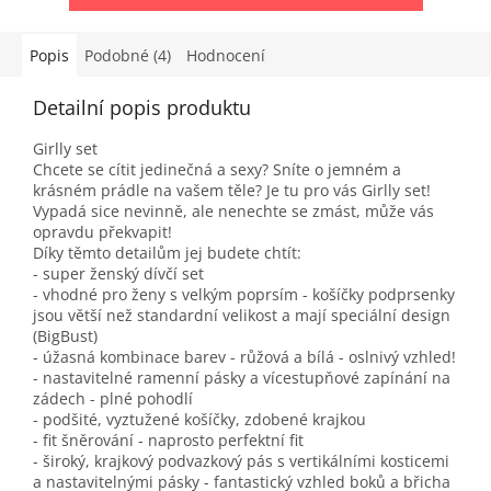
Popis
Podobné (4)
Hodnocení
Detailní popis produktu
Girlly set
Chcete se cítit jedinečná a sexy? Sníte o jemném a
krásném prádle na vašem těle? Je tu pro vás Girlly set!
Vypadá sice nevinně, ale nenechte se zmást, může vás
opravdu překvapit!
Díky těmto detailům jej budete chtít:
- super ženský dívčí set
- vhodné pro ženy s velkým poprsím - košíčky podprsenky
jsou větší než standardní velikost a mají speciální design
(BigBust)
- úžasná kombinace barev - růžová a bílá - oslnivý vzhled!
- nastavitelné ramenní pásky a vícestupňové zapínání na
zádech - plné pohodlí
- podšité, vyztužené košíčky, zdobené krajkou
- fit šněrování - naprosto perfektní fit
- široký, krajkový podvazkový pás s vertikálními kosticemi
a nastavitelnými pásky - fantastický vzhled boků a břicha