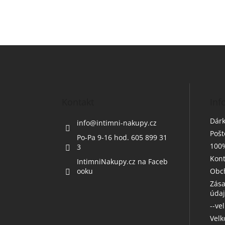
Z
á
p
a
t
Kontakt
Inf
í
Dárk
info
@
intimni-nakupy.cz
Poš
Po-Pa 9-16 hod. 605 899 31
100%
3
Kont
IntimniNakupy.cz na Faceb
ooku
Obc
Zása
úda
--ve
Vel