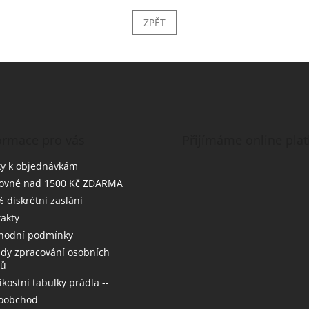
ZPĚT
ormace pro vás
Přijímáme online pla
y k objednávkám
tovné nad 1500 Kč ZDARMA
 diskrétní zaslání
akty
hodní podmínky
dy zpracování osobních
jů
likostní tabulky prádla --
koobchod