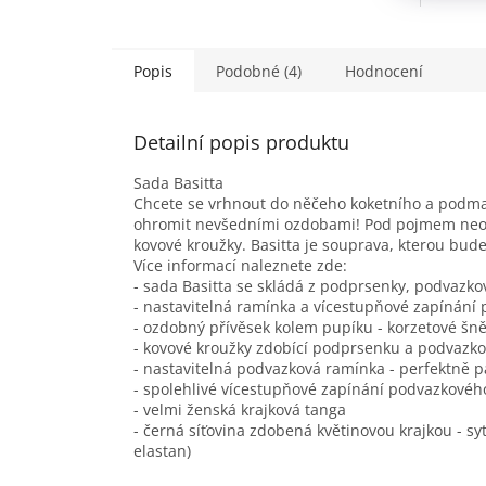
Popis
Podobné (4)
Hodnocení
Detailní popis produktu
Sada Basitta
Chcete se vrhnout do něčeho koketního a podma
ohromit nevšedními ozdobami! Pod pojmem neobyč
kovové kroužky. Basitta je souprava, kterou bude
Více informací naleznete zde:
- sada Basitta se skládá z podprsenky, podvazk
- nastavitelná ramínka a vícestupňové zapínání
- ozdobný přívěsek kolem pupíku - korzetové šn
- kovové kroužky zdobící podprsenku a podvazko
- nastavitelná podvazková ramínka - perfektně p
- spolehlivé vícestupňové zapínání podvazkovéh
- velmi ženská krajková tanga
- černá síťovina zdobená květinovou krajkou - s
elastan)