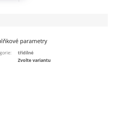
lňkové parametry
gorie
:
třídílné
:
Zvolte variantu