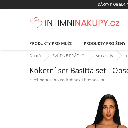
Přejít
DÁRKY K OBJED
na
obsah
PRODUKTY PRO MUŽE
PRODUKTY PRO ŽENY
Domů
SVŮDNÉ PRÁDLO
sexy sety
t
Koketní set Basitta set - Obs
Průměrné
Neohodnoceno
Podrobnosti hodnocení
hodnocení
produktu
je
0,0
z
5
hvězdiček.