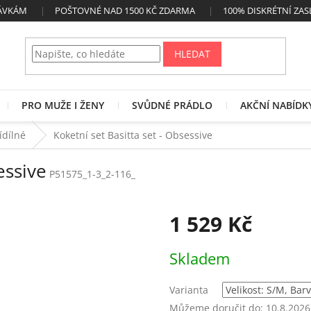
NÁVKÁM
POŠTOVNÉ NAD 1500 KČ ZDARMA
100% DISKRÉTNÍ ZAS
HLEDAT
PRO MUŽE I ŽENY
SVŮDNÉ PRÁDLO
AKČNÍ NABÍDK
řídílné
Koketní set Basitta set - Obsessive
essive
P51575_1-3_2-116_
1 529 Kč
Měrná
Skladem
cena:
Varianta
Můžeme doručit do:
10.8.2026