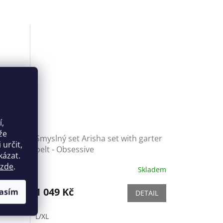
í,
že
l -
Smyslný set Arisha set with garter
určit,
belt - Obsessive
kázat.
zde
.
Skladem
Skladem
1 049 Kč
asím
ETAIL
DETAIL
L/XL