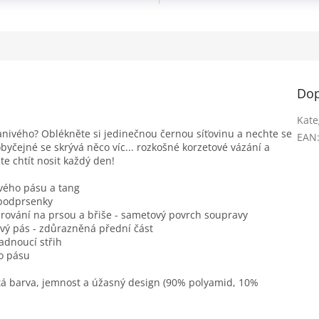
Dop
Kate
nivého? Oblékněte si jedinečnou černou síťovinu a nechte se
EAN
ejné se skrývá něco víc... rozkošné korzetové vázání a
te chtít nosit každý den!
ového pásu a tang
 podprsenky
ěrování na prsou a břiše - sametový povrch soupravy
vý pás - zdůrazněná přední část
adnoucí střih
o pásu
ytá barva, jemnost a úžasný design (90% polyamid, 10%