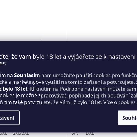
ďte, že vám bylo 18 let a vyjádřete se k nastavení
es
tím na
Souhlasím
nám umožníte použití cookies pro funkčn
ické a marketingové využití na tomto zařízení a potvrzujete, 
 svůdný set Lecille černý -
Jemná košilka Firella babydol
ž bylo 18 let
. Kliknutím na Podrobné nastavení můžete sami 
sive
Obsessive
cookies je možné zpracovávat, popřípadě jejich používání za
 tím také potvrzujete, že Vám již bylo 18 let. Více o cookies
Skladem
 Kč
1 119 Kč
tavení
Souhl
DETAIL
D
L/XL
2XL/3XL
S/M
L/XL