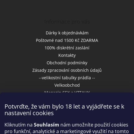
Informace pro vás
Dárky k objednávkám
Poštovné nad 1500 Kč ZDARMA
100% diskrétní zaslání
Kontakty
Obchodní podmínky
Zásady zpracování osobních údajů
--velikostní tabulky prádla --
Velkoobchod
Magazín SEX a VZTAHY
Potvrďte, že vám bylo 18 let a vyjádřete se k
nastavení cookies
Přijímáme online platby
Kliknutím na
Souhlasím
nám umožníte použití cookies
pro funkční, analytické a marketingové využití na tomto