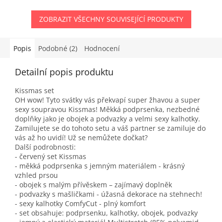
ZOBRAZIT VŠECHNY SOUVISEJÍCÍ PRODUKTY
Popis
Podobné (2)
Hodnocení
Detailní popis produktu
Kissmas set
OH wow! Tyto svátky vás překvapí super žhavou a super
sexy soupravou Kissmas! Měkká podprsenka, nezbedné
doplňky jako je obojek a podvazky a velmi sexy kalhotky.
Zamilujete se do tohoto setu a váš partner se zamiluje do
vás až ho uvidí! Už se nemůžete dočkat?
Další podrobnosti:
- červený set Kissmas
- měkká podprsenka s jemným materiálem - krásný
vzhled prsou
- obojek s malým přívěskem – zajímavý doplněk
- podvazky s mašličkami - úžasná dekorace na stehnech!
- sexy kalhotky ComfyCut - plný komfort
- set obsahuje: podprsenku, kalhotky, obojek, podvazky