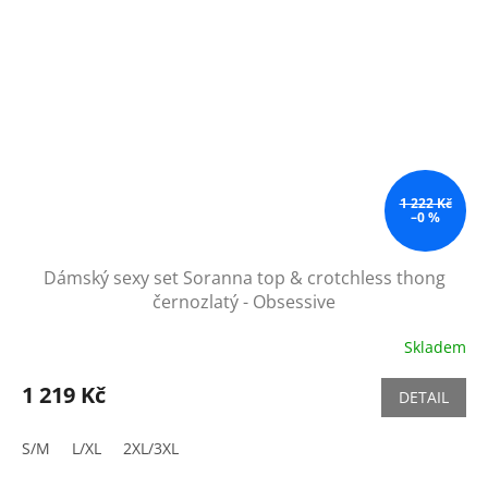
1 222 Kč
–0 %
Dámský sexy set Soranna top & crotchless thong
černozlatý - Obsessive
Skladem
1 219 Kč
DETAIL
S/M
L/XL
2XL/3XL