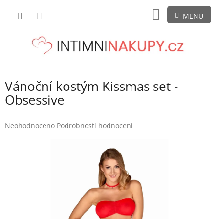
Přejít
NÁKUPNÍ
na
obsah
KOŠÍK
Vánoční kostým Kissmas set -
Obsessive
Průměrné
Neohodnoceno
Podrobnosti hodnocení
hodnocení
produktu
je
0,0
z
5
hvězdiček.