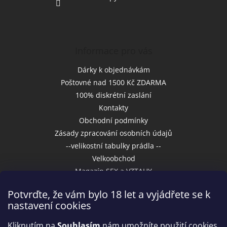
Informace pro vás
Dárky k objednávkám
Poštovné nad 1500 Kč ZDARMA
100% diskrétní zaslání
Kontakty
Obchodní podmínky
Zásady zpracování osobních údajů
--velikostní tabulky prádla --
Velkoobchod
Magazín SEX a VZTAHY
Potvrďte, že vám bylo 18 let a vyjádřete se k
nastavení cookies
Přijímáme online platby
Kliknutím na
Souhlasím
nám umožníte použití cookies