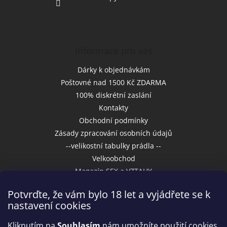
Informace pro vás
Dárky k objednávkám
Poštovné nad 1500 Kč ZDARMA
100% diskrétní zaslání
Kontakty
Obchodní podmínky
Zásady zpracování osobních údajů
--velikostní tabulky prádla --
Velkoobchod
Magazín SEX a VZTAHY
Potvrďte, že vám bylo 18 let a vyjádřete se k
nastavení cookies
Přijímáme online platby
Kliknutím na
Souhlasím
nám umožníte použití cookies