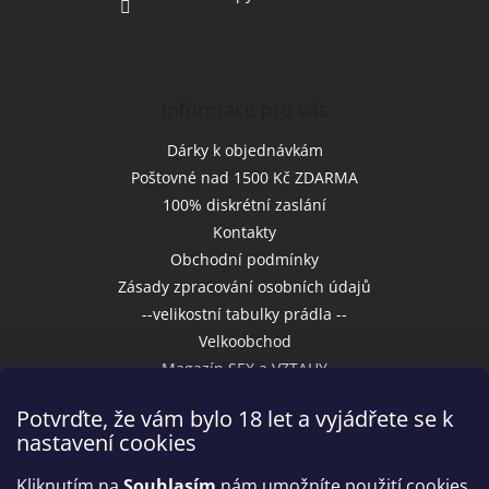
Informace pro vás
Dárky k objednávkám
Poštovné nad 1500 Kč ZDARMA
100% diskrétní zaslání
Kontakty
Obchodní podmínky
Zásady zpracování osobních údajů
--velikostní tabulky prádla --
Velkoobchod
Magazín SEX a VZTAHY
Potvrďte, že vám bylo 18 let a vyjádřete se k
nastavení cookies
Přijímáme online platby
Kliknutím na
Souhlasím
nám umožníte použití cookies