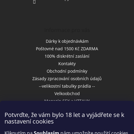
Informace pro vás
Dárky k objednávkám
Poštovné nad 1500 Kč ZDARMA
100% diskrétní zaslání
Kontakty
Obchodní podmínky
Zásady zpracování osobních údajů
--velikostní tabulky prádla --
Velkoobchod
Magazín SEX a VZTAHY
Potvrďte, že vám bylo 18 let a vyjádřete se k
nastavení cookies
Přijímáme online platby
Kliknutím na
Souhlasím
nám umožníte použití cookies