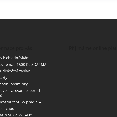
O
v
l
á
d
a
c
í
ormace pro vás
Přijímáme online pla
p
r
y k objednávkám
v
tovné nad 1500 Kč ZDARMA
k
 diskrétní zaslání
y
v
akty
ý
hodní podmínky
p
dy zpracování osobních
i
jů
s
u
likostní tabulky prádla --
koobchod
zín SEX a VZTAHY