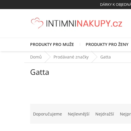
Přejít
DÁRKY K OBJED
na
obsah
PRODUKTY PRO MUŽE
PRODUKTY PRO ŽENY
Domů
Prodávané značky
Gatta
Gatta
Ř
a
Doporučujeme
Nejlevnější
Nejdražší
Nejpr
z
e