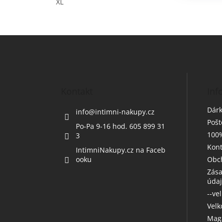
XL
Z
á
p
a
t
Kontakt
Inf
í
Dárk
info
@
intimni-nakupy.cz
Poš
Po-Pa 9-16 hod. 605 899 31
100%
3
Kont
IntimniNakupy.cz na Faceb
ooku
Obc
Zása
úda
--ve
Vel
Maga