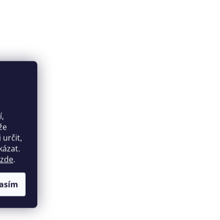
í,
že
určit,
kázat.
zde
.
asím