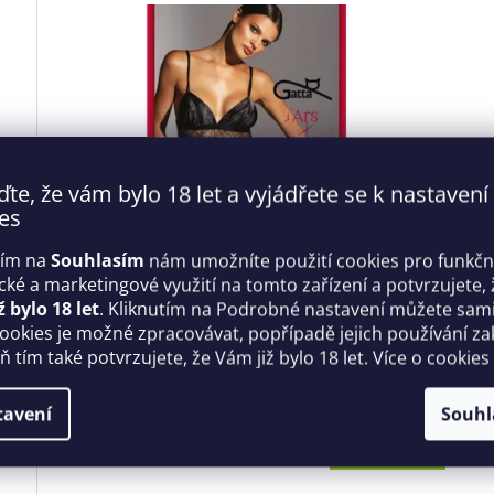
ďte, že vám bylo 18 let a vyjádřete se k nastavení
es
Kč
421 Kč
tím na
Souhlasím
nám umožníte použití cookies pro funkčn
%
–39 %
ické a marketingové využití na tomto zařízení a potvrzujete, 
ž bylo 18 let
. Kliknutím na Podrobné nastavení můžete sami 
Dámský sexy komplet Ars Amandi BETTY Bordó
cookies je možné zpracovávat, popřípadě jejich používání za
- Gatta
 tím také potvrzujete, že Vám již bylo 18 let. Více o cookies
dem
Skladem
tavení
Souhl
L
Do košíku
253 Kč