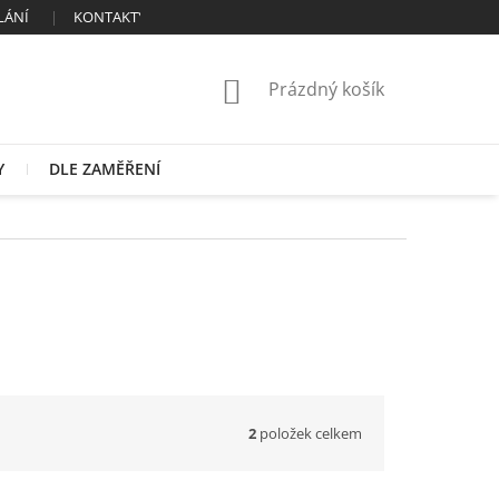
LÁNÍ
KONTAKTY
OBCHODNÍ PODMÍNKY
ZÁSADY ZPRAC
NÁKUPNÍ
Prázdný košík
KOŠÍK
Y
DLE ZAMĚŘENÍ
2
položek celkem