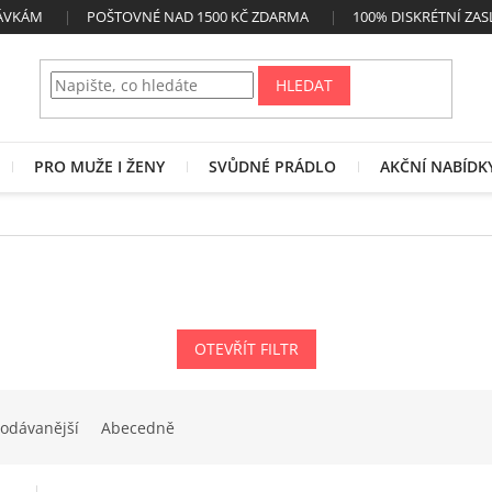
NÁVKÁM
POŠTOVNÉ NAD 1500 KČ ZDARMA
100% DISKRÉTNÍ ZAS
HLEDAT
PRO MUŽE I ŽENY
SVŮDNÉ PRÁDLO
AKČNÍ NABÍDK
OTEVŘÍT FILTR
odávanější
Abecedně