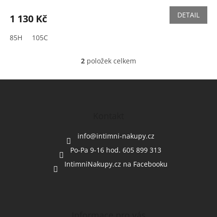
DETAIL
1 130 Kč
85H
105C
2
položek celkem
O
v
l
Z
á
á
d
p
a
a
Kontakt
c
t
í
í
info
@
intimni-nakupy.cz
p
r
Po-Pa 9-16 hod. 605 899 313
v
IntimniNakupy.cz na Facebooku
k
y
v
ý
p
i
Informace pro vás