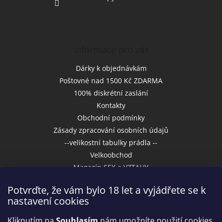
Informace pro vás
Dárky k objednávkám
Poštovné nad 1500 Kč ZDARMA
100% diskrétní zaslání
Kontakty
Obchodní podmínky
Zásady zpracování osobních údajů
--velikostní tabulky prádla --
Velkoobchod
Magazín SEX a VZTAHY
Potvrďte, že vám bylo 18 let a vyjádřete se k
nastavení cookies
Přijímáme online platby
Kliknutím na
Souhlasím
nám umožníte použití cookies