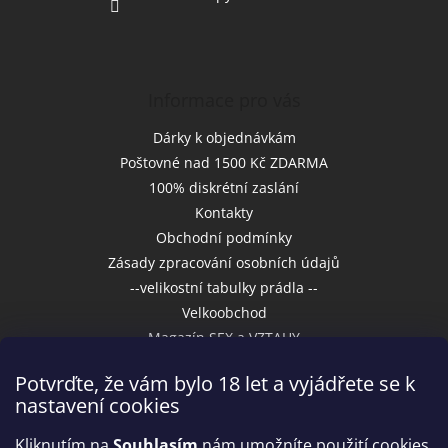
Informace pro vás
Dárky k objednávkám
Poštovné nad 1500 Kč ZDARMA
100% diskrétní zaslání
Kontakty
Obchodní podmínky
Zásady zpracování osobních údajů
--velikostní tabulky prádla --
Velkoobchod
Magazín SEX a VZTAHY
Potvrďte, že vám bylo 18 let a vyjádřete se k
nastavení cookies
Přijímáme online platby
Kliknutím na
Souhlasím
nám umožníte použití cookies