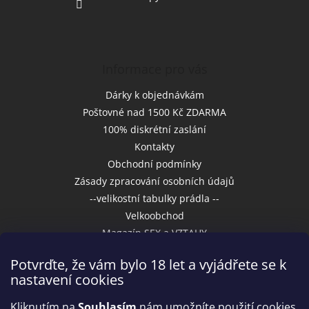
Informace pro vás
Dárky k objednávkám
Poštovné nad 1500 Kč ZDARMA
100% diskrétní zaslání
Kontakty
Obchodní podmínky
Zásady zpracování osobních údajů
--velikostní tabulky prádla --
Velkoobchod
Magazín SEX a VZTAHY
Potvrďte, že vám bylo 18 let a vyjádřete se k
nastavení cookies
Přijímáme online platby
Kliknutím na
Souhlasím
nám umožníte použití cookies