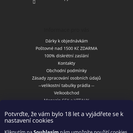
Informace pro vás
Dárky k objednávkám
Poštovné nad 1500 Kč ZDARMA
100% diskrétní zaslání
Kontakty
Obchodní podmínky
Zásady zpracování osobních údajů
--velikostní tabulky prádla --
Velkoobchod
Magazín SEX a VZTAHY
Potvrďte, že vám bylo 18 let a vyjádřete se k
nastavení cookies
Přijímáme online platby
Kliknutím na
Souhlasím
nám umožníte použití cookies