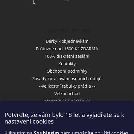
Informace pro vás
Dárky k objednávkám
Poštovné nad 1500 Kč ZDARMA
100% diskrétní zaslání
Kontakty
Obchodní podmínky
Zásady zpracování osobních údajů
--velikostní tabulky prádla --
Velkoobchod
Magazín SEX a VZTAHY
Potvrďte, že vám bylo 18 let a vyjádřete se k
nastavení cookies
Přijímáme online platby
Kliknutím na
Souhlasím
nám umožníte použití cookies