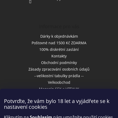
Informace pro vás
Dárky k objednávkám
Poštovné nad 1500 Kč ZDARMA
100% diskrétní zaslání
Kontakty
Obchodní podmínky
Zásady zpracování osobních údajů
--velikostní tabulky prádla --
Velkoobchod
Magazín SEX a VZTAHY
Potvrďte, že vám bylo 18 let a vyjádřete se k
nastavení cookies
Přijímáme online platby
Kliknutím na
Souhlasím
nám umožníte použití cookies