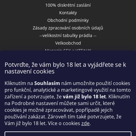
100% diskrétní zaslání
Kontakty
Obchodní podmínky
Zásady zpracování osobních údajů
--velikostní tabulky prádla --
Velkoobchod
Magazín SEX a VZTAHY
Potvrďte, že vám bylo 18 let a vyjádřete se k
nastavení cookies
Přijímáme online platby
Kliknutím na
Souhlasím
nám umožníte použití cookies
pro funkční, analytické a marketingové využití na tomto
zařízení a potvrzujete, že
vám již bylo 18 let
. Kliknutím
na Podrobné nastavení můžete sami určit, které
cookies je možné zpracovávat, popřípadě jejich
používání zakázat. Zároveň tím také potvrzujete, že
Vám již bylo 18 let. Více o cookies
zde
.
Vytvořil Shoptet