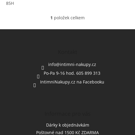
85H
1
položek celkem
O
v
l
Z
á
á
d
p
a
a
Kontakt
c
t
í
í
info
@
intimni-nakupy.cz
p
r
Po-Pa 9-16 hod. 605 899 313
v
IntimniNakupy.cz na Facebooku
k
y
v
ý
p
i
Informace pro vás
s
u
Dárky k objednávkám
Poštovné nad 1500 Kč ZDARMA