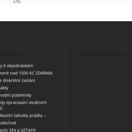
L/XL
O
v
l
á
d
a
c
í
ormace pro vás
Přijímáme online pla
p
r
y k objednávkám
v
tovné nad 1500 Kč ZDARMA
k
 diskrétní zaslání
y
v
akty
ý
hodní podmínky
p
dy zpracování osobních
i
jů
s
u
likostní tabulky prádla --
koobchod
zín SEX a VZTAHY