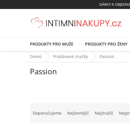
Přejít
DÁRKY K OBJED
na
obsah
PRODUKTY PRO MUŽE
PRODUKTY PRO ŽENY
Domů
Prodávané značky
Passion
Passion
Ř
a
Doporučujeme
Nejlevnější
Nejdražší
Nejpr
z
e