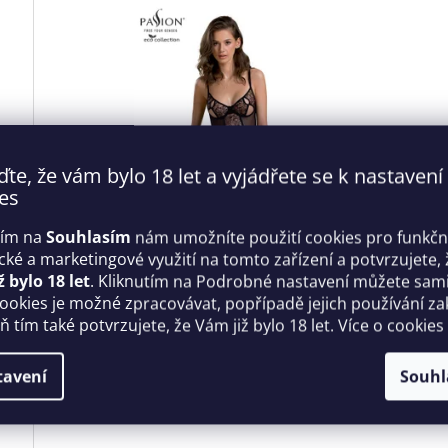
ďte, že vám bylo 18 let a vyjádřete se k nastavení
es
Kč
2 300 Kč
tím na
Souhlasím
nám umožníte použití cookies pro funkčn
%
–38 %
ické a marketingové využití na tomto zařízení a potvrzujete, 
ž bylo 18 let
. Kliknutím na Podrobné nastavení můžete sami 
on
Dámský Primula corset - Passion
cookies je možné zpracovávat, popřípadě jejich používání za
 tím také potvrzujete, že Vám již bylo 18 let. Více o cookies
dem
Skladem
tavení
Souhl
L
DETAIL
1 404 Kč