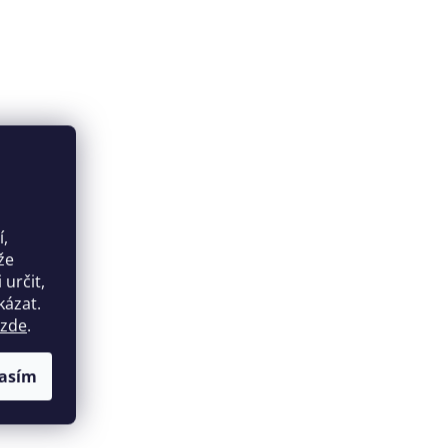
í,
že
určit,
kázat.
zde
.
asím