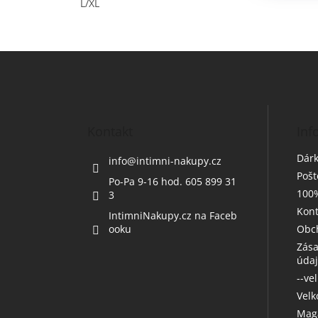
L/XL
Z
á
p
a
t
Kontakt
Inf
í
Dárk
info
@
intimni-nakupy.cz
Poš
Po-Pa 9-16 hod. 605 899 31
100%
3
Kont
IntimniNakupy.cz na Faceb
ooku
Obc
Zása
úda
--ve
Vel
Maga