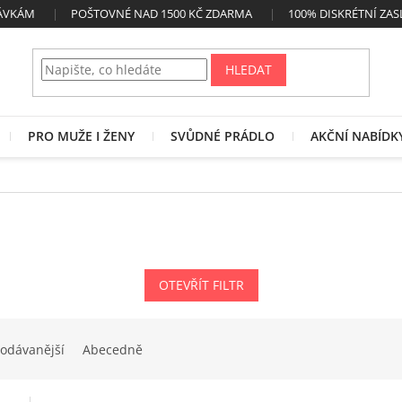
NÁVKÁM
POŠTOVNÉ NAD 1500 KČ ZDARMA
100% DISKRÉTNÍ ZAS
HLEDAT
PRO MUŽE I ŽENY
SVŮDNÉ PRÁDLO
AKČNÍ NABÍDK
OTEVŘÍT FILTR
odávanější
Abecedně