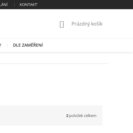
LÁNÍ
KONTAKTY
OBCHODNÍ PODMÍNKY
ZÁSADY ZPRAC
NÁKUPNÍ
Prázdný košík
KOŠÍK
Y
DLE ZAMĚŘENÍ
2
položek celkem