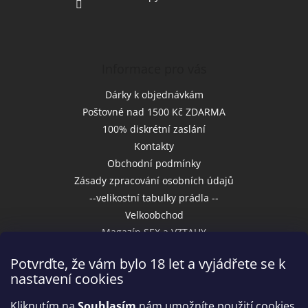
Informace pro vás
Dárky k objednávkám
Poštovné nad 1500 Kč ZDARMA
100% diskrétní zaslání
Kontakty
Obchodní podmínky
Zásady zpracování osobních údajů
--velikostní tabulky prádla --
Velkoobchod
Magazín SEX a VZTAHY
Potvrďte, že vám bylo 18 let a vyjádřete se k
nastavení cookies
Přijímáme online platby
Kliknutím na
Souhlasím
nám umožníte použití cookies