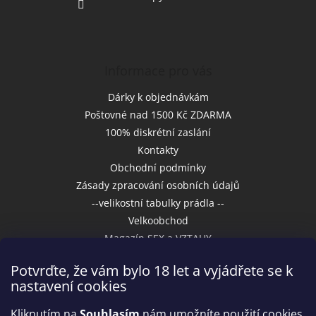
Informace pro vás
Dárky k objednávkám
Poštovné nad 1500 Kč ZDARMA
100% diskrétní zaslání
Kontakty
Obchodní podmínky
Zásady zpracování osobních údajů
--velikostní tabulky prádla --
Velkoobchod
Magazín SEX a VZTAHY
Potvrďte, že vám bylo 18 let a vyjádřete se k
nastavení cookies
Přijímáme online platby
Kliknutím na
Souhlasím
nám umožníte použití cookies