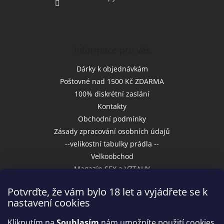
Informace pro vás
Dárky k objednávkám
Poštovné nad 1500 Kč ZDARMA
100% diskrétní zaslání
Kontakty
Obchodní podmínky
Zásady zpracování osobních údajů
--velikostní tabulky prádla --
Velkoobchod
Magazín SEX a VZTAHY
Potvrďte, že vám bylo 18 let a vyjádřete se k
nastavení cookies
Přijímáme online platby
Kliknutím na
Souhlasím
nám umožníte použití cookies