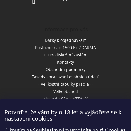
Informace pro vás
Dárky k objednávkám
Poštovné nad 1500 Kč ZDARMA
100% diskrétní zaslání
Kontakty
Obchodní podmínky
Zásady zpracování osobních údajů
--velikostní tabulky prádla --
Velkoobchod
Magazín SEX a VZTAHY
Potvrďte, že vám bylo 18 let a vyjádřete se k
nastavení cookies
Přijímáme online platby
Kliknutím na
Souhlasím
nám umožníte použití cookies