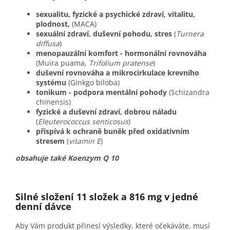
sexualitu, fyzické a psychické zdraví, vitalitu,
plodnost,
(MACA)
sexuální zdraví, duševní pohodu, stres
(
Turnera
diffusa
)
menopauzální komfort - hormonální rovnováha
(Muira puama,
Trifolium pratense
)
duševní rovnováha a mikrocirkulace krevního
systému
(Ginkgo biloba)
tonikum - podpora mentální pohody
(Schizandra
chinensis)
fyzické a duševní zdraví, dobrou náladu
(
Eleuterococcus senticosus
)
přispívá k ochraně buněk před oxidativním
stresem
(
vitamin E
)
obsahuje také Koenzym Q 10
Silné složení 11 složek a 816 mg v jedné
denní dávce
Aby Vám produkt přinesl výsledky, které očekáváte, musí