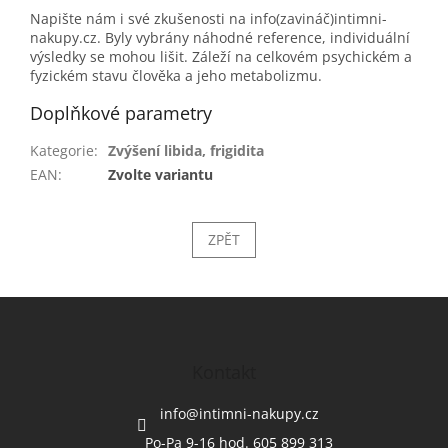
Napište nám i své zkušenosti na info(zavináč)intimni-
nakupy.cz. Byly vybrány náhodné reference, individuální
výsledky se mohou lišit. Záleží na celkovém psychickém a
fyzickém stavu člověka a jeho metabolizmu.
Doplňkové parametry
Kategorie
:
Zvýšení libida, frigidita
EAN
:
Zvolte variantu
ZPĚT
Z
á
p
a
Kontakt
t
í
info
@
intimni-nakupy.cz
Po-Pa 9-16 hod. 605 899 313