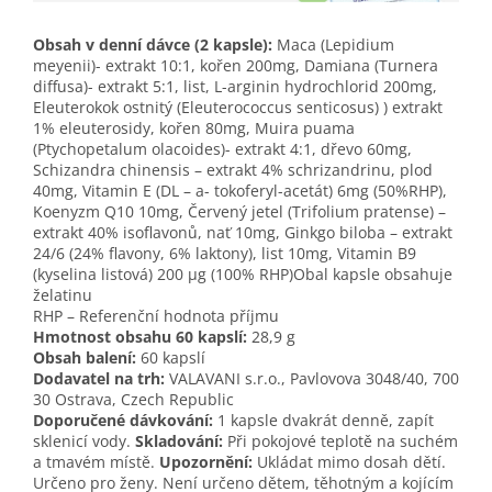
Obsah v denní dávce (2 kapsle):
Maca (Lepidium
meyenii)- extrakt 10:1, kořen 200mg, Damiana (Turnera
diffusa)- extrakt 5:1, list, L-arginin hydrochlorid 200mg,
Eleuterokok ostnitý (Eleuterococcus senticosus) ) extrakt
1% eleuterosidy, kořen 80mg, Muira puama
(Ptychopetalum olacoides)- extrakt 4:1, dřevo 60mg,
Schizandra chinensis – extrakt 4% schrizandrinu, plod
40mg, Vitamin E (DL – a- tokoferyl-acetát) 6mg (50%RHP),
Koenyzm Q10 10mg, Červený jetel (Trifolium pratense) –
extrakt 40% isoflavonů, nať 10mg, Ginkgo biloba – extrakt
24/6 (24% flavony, 6% laktony), list 10mg, Vitamin B9
(kyselina listová) 200 µg (100% RHP)Obal kapsle obsahuje
želatinu
RHP – Referenční hodnota příjmu
Hmotnost obsahu 60 kapslí:
28,9 g
Obsah balení:
60 kapslí
Dodavatel na trh:
VALAVANI s.r.o., Pavlovova 3048/40, 700
30 Ostrava, Czech Republic
Doporučené dávkování:
1 kapsle dvakrát denně, zapít
sklenicí vody.
Skladování:
Při pokojové teplotě na suchém
a tmavém místě.
Upozornění:
Ukládat mimo dosah dětí.
Určeno pro ženy. Není určeno dětem, těhotným a kojícím