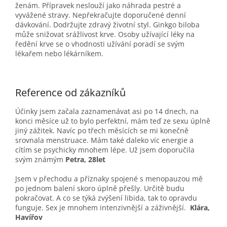
ženám. Přípravek neslouží jako náhrada pestré a
vyvážené stravy. Nepřekračujte doporučené denní
dávkování. Dodržujte zdravý životní styl. Ginkgo biloba
může snižovat srážlivost krve. Osoby užívající léky na
ředění krve se o vhodnosti užívání poradí se svým
lékařem nebo lékárníkem.
Reference od zákazníků
Účinky jsem začala zaznamenávat asi po 14 dnech, na
konci měsíce už to bylo perfektní, mám teď ze sexu úplně
jiný zážitek. Navíc po třech měsících se mi konečně
srovnala menstruace. Mám také daleko víc energie a
cítím se psychicky mnohem lépe. Už jsem doporučila
svým známým
Petra, 28let
Jsem v přechodu a příznaky spojené s menopauzou mě
po jednom balení skoro úplně přešly. Určitě budu
pokračovat. A co se týká zvýšení libida, tak to opravdu
funguje. Sex je mnohem intenzivnější a záživnější.
Klára,
Havířov