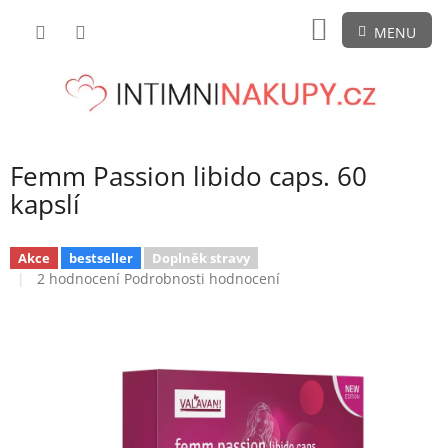
Přejít
NÁKUPNÍ
na
obsah
KOŠÍK
Femm Passion libido caps. 60
kapslí
Akce
bestseller
Doplněk stravy
Průměrné
2 hodnocení
Podrobnosti hodnocení
hodnocení
produktu
je
5,0
z
5
hvězdiček.