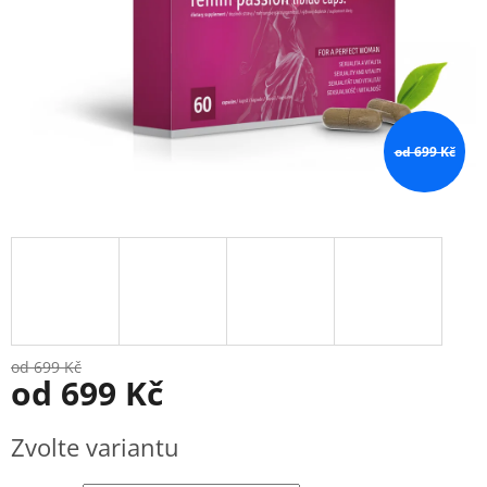
od 699 Kč
od 699 Kč
od
699 Kč
Měrná
Zvolte variantu
cena: