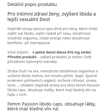
Detailní popis produktu
Pro intimní zdraví ženy, zvýšení libida a
lepší sexuální život
Doplněk stravy vyvinut speciálně pro ženy, které chtějí
zvýšit své libido, zvýšit rozkoš při sexu, dosáhnout
snadněji orgasmu, získat energii nebo dosáhnout
komfortu při menopauze.
Silné složení -
v jedné denní dávce 816 mg směsi
.
Přírodní produkt
– základ produktu je tvořen čistě
přírodními bylinnými extrakty.
Ztráta chuti na sex, nemožnost dosáhnout orgasmus a
snížené libido mohou mít mnoho příčin. Např. špatné
prokrvení pohlavních orgánů, snížená citlivost, únava,
stres … Unikátní doplněk stravy pro ženy Femm Passion
libido caps. obsahuje složky, které mají kladný vliv na
řadu z nich.
Femm Passion libido caps. obsahuje látky,
která mají kladný vliv na: