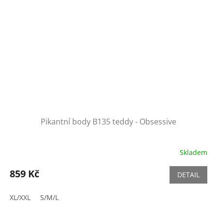
Pikantní body B135 teddy - Obsessive
Skladem
859 Kč
DETAIL
XL/XXL
S/M/L