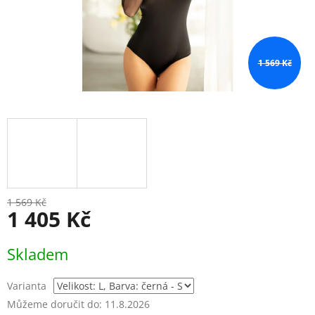
1 569 Kč
1 569 Kč
1 405 Kč
Měrná
Skladem
cena:
Varianta
Můžeme doručit do:
11.8.2026