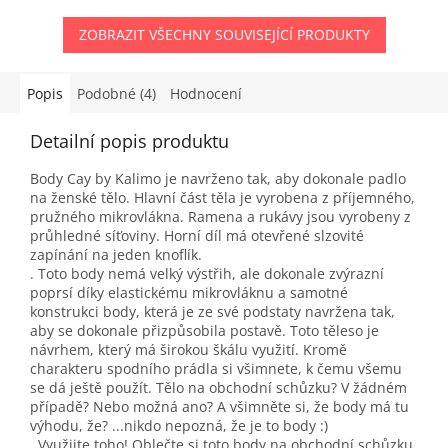
ZOBRAZIT VŠECHNY SOUVISEJÍCÍ PRODUKTY
Popis
Podobné (4)
Hodnocení
Detailní popis produktu
Body Cay by Kalimo je navrženo tak, aby dokonale padlo
na ženské tělo. Hlavní část těla je vyrobena z příjemného,
pružného mikrovlákna. Ramena a rukávy jsou vyrobeny z
průhledné síťoviny. Horní díl má otevřené slzovité
zapínání na jeden knoflík.
. Toto body nemá velký výstřih, ale dokonale zvýrazní
poprsí díky elastickému mikrovláknu a samotné
konstrukci body, která je ze své podstaty navržena tak,
aby se dokonale přizpůsobila postavě. Toto těleso je
návrhem, který má širokou škálu využití. Kromě
charakteru spodního prádla si všimnete, k čemu všemu
se dá ještě použít. Tělo na obchodní schůzku? V žádném
případě? Nebo možná ano? A všimněte si, že body má tu
výhodu, že? ...nikdo nepozná, že je to body :)
. Využijte toho! Oblečte si toto body na obchodní schůzku.