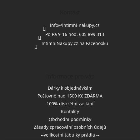
p
a
Kontakt
t
í
info
@
intimni-nakupy.cz
Po-Pa 9-16 hod. 605 899 313
IntimniNakupy.cz na Facebooku
Informace pro vás
Dárky k objednávkám
Poštovné nad 1500 Kč ZDARMA
100% diskrétní zaslání
Kontakty
Obchodní podmínky
Zásady zpracování osobních údajů
--velikostní tabulky prádla --