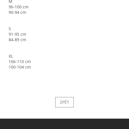
M
96-100 cm
90-94 cm
S
91-95 cm
84-89 cm
XL
106-110 cm
100-104 cm
ZPĚT
Z
á