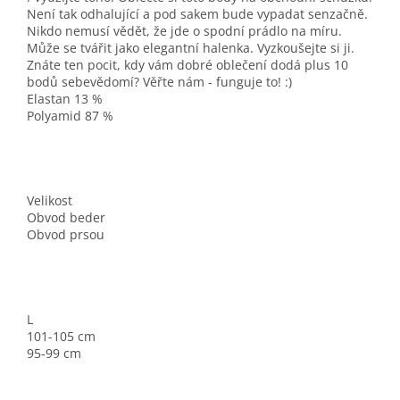
Není tak odhalující a pod sakem bude vypadat senzačně.
Nikdo nemusí vědět, že jde o spodní prádlo na míru.
Může se tvářit jako elegantní halenka. Vyzkoušejte si ji.
Znáte ten pocit, kdy vám dobré oblečení dodá plus 10
bodů sebevědomí? Věřte nám - funguje to! :)
Elastan 13 %
Polyamid 87 %
Velikost
Obvod beder
Obvod prsou
L
101-105 cm
95-99 cm