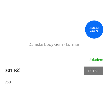
958 Kč
–26 %
Dámské body Gem - Lormar
Skladem
701 Kč
DETAIL
75B