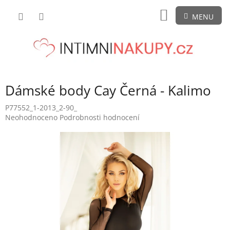
Přejít
NÁKUPNÍ
na
obsah
KOŠÍK
Dámské body Cay Černá - Kalimo
P77552_1-2013_2-90_
Průměrné
Neohodnoceno
Podrobnosti hodnocení
hodnocení
produktu
je
0,0
z
5
hvězdiček.