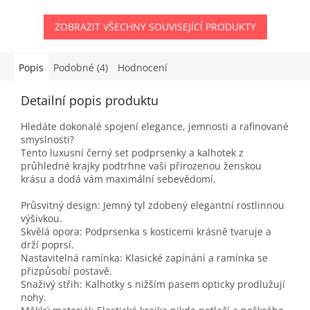
ZOBRAZIT VŠECHNY SOUVISEJÍCÍ PRODUKTY
Popis
Podobné (4)
Hodnocení
Detailní popis produktu
Hledáte dokonalé spojení elegance, jemnosti a rafinované
smyslnosti?
Tento luxusní černý set podprsenky a kalhotek z
průhledné krajky podtrhne vaši přirozenou ženskou
krásu a dodá vám maximální sebevědomí.
Průsvitný design: Jemný tyl zdobený elegantní rostlinnou
výšivkou.
Skvělá opora: Podprsenka s kosticemi krásně tvaruje a
drží poprsí.
Nastavitelná ramínka: Klasické zapínání a ramínka se
přizpůsobí postavě.
Snaživý střih: Kalhotky s nižším pasem opticky prodlužují
nohy.