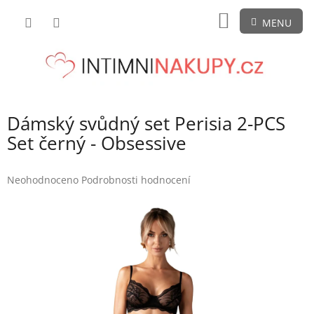
Přejít
NÁKUPNÍ
na
obsah
KOŠÍK
Dámský svůdný set Perisia 2-PCS
Set černý - Obsessive
Průměrné
Neohodnoceno
Podrobnosti hodnocení
hodnocení
produktu
je
0,0
z
5
hvězdiček.