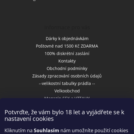
Informace pro vás
Dárky k objednávkám
Poštovné nad 1500 Kč ZDARMA
100% diskrétní zaslání
Kontakty
Obchodní podmínky
Zásady zpracování osobních údajů
--velikostní tabulky prádla --
Velkoobchod
Magazín SEX a VZTAHY
Potvrďte, že vám bylo 18 let a vyjádřete se k
nastavení cookies
Přijímáme online platby
Kliknutím na
Souhlasím
nám umožníte použití cookies