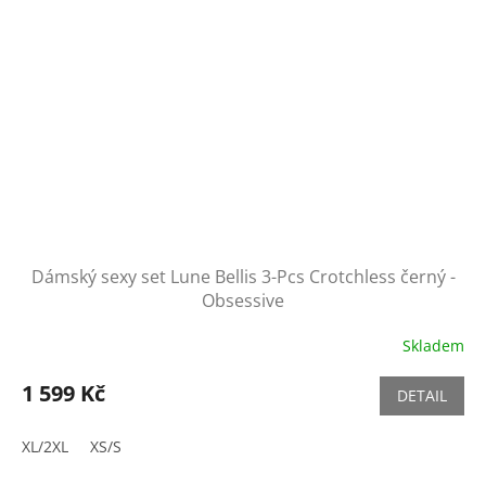
Dámský sexy set Lune Bellis 3-Pcs Crotchless černý -
Obsessive
Skladem
1 599 Kč
DETAIL
XL/2XL
XS/S