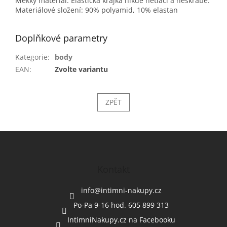
Měkký materiál: Elastická krajka nikde netlačí a neškrábe.
Materiálové složení: 90% polyamid, 10% elastan
Doplňkové parametry
Kategorie
:
body
EAN
:
Zvolte variantu
ZPĚT
Z
á
p
a
Kontakt
t
í
info
@
intimni-nakupy.cz
Po-Pa 9-16 hod. 605 899 313
IntimniNakupy.cz na Facebooku