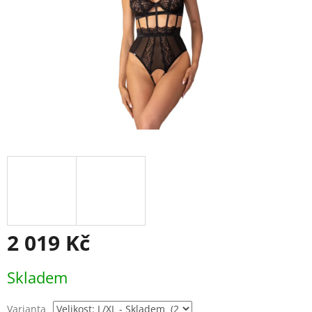
2 019 Kč
Měrná
Skladem
cena:
Varianta