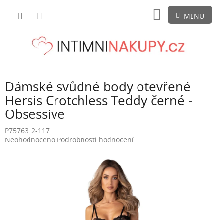
Přejít
NÁKUPNÍ
na
obsah
KOŠÍK
Dámské svůdné body otevřené
Hersis Crotchless Teddy černé -
Obsessive
P75763_2-117_
Průměrné
Neohodnoceno
Podrobnosti hodnocení
hodnocení
produktu
je
0,0
z
5
hvězdiček.