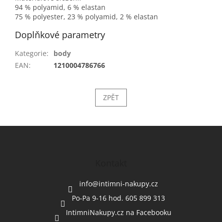
94 % polyamid, 6 % elastan
75 % polyester, 23 % polyamid, 2 % elastan
Doplňkové parametry
Kategorie
:
body
EAN
:
1210004786766
ZPĚT
Z
á
p
a
Kontakt
t
í
info
@
intimni-nakupy.cz
Po-Pa 9-16 hod. 605 899 313
IntimniNakupy.cz na Facebooku