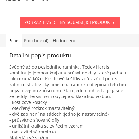
ZOBRAZIT VŠECHNY SOUVISEJÍCÍ PRODUKTY
Popis
Podobné (4)
Hodnocení
Detailní popis produktu
Svůdný až do posledního ramínka. Teddy Hersis
kombinuje jemnou krajku a průsvitné díly, které padnou
jako druhá kůže. Kosticové košíčky zdůrazňují poprsí,
zatímco strategicky umístěná ramínka obepínají tělo tím
nejvábivějším způsobem. Stačí jeden pohled a je jasné,
že teddy Hersis není obyčejnou klasickou volbou.
- kosticové košíčky
- otevřený rozkrok (nastavitelný)
- dvě zapínání na zádech (jedno je nastavitelné)
- průsvitné síťované díly
- unikátní krajka se zvířecím vzorem
- nastavitelná ramínka
Materiálové složení: