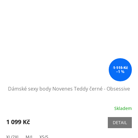
1 115 Kč
–1 %
Dámské sexy body Novenes Teddy černé - Obsessive
Skladem
1 099 Kč
DETAIL
XL/2XL
M/L
XS/S