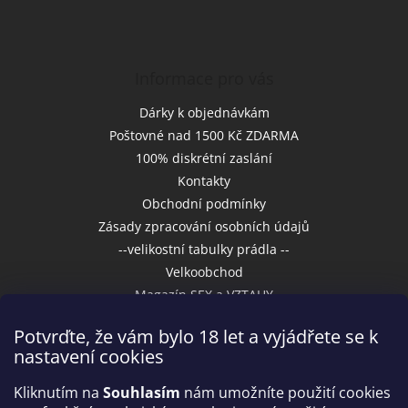
Informace pro vás
Dárky k objednávkám
Poštovné nad 1500 Kč ZDARMA
100% diskrétní zaslání
Kontakty
Obchodní podmínky
Zásady zpracování osobních údajů
--velikostní tabulky prádla --
Velkoobchod
Magazín SEX a VZTAHY
Potvrďte, že vám bylo 18 let a vyjádřete se k
nastavení cookies
Přijímáme online platby
Kliknutím na
Souhlasím
nám umožníte použití cookies