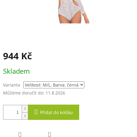
944 Kč
Měrná
Skladem
cena:
Varianta
Můžeme doručit do:
11.8.2026
Přidat do košíku