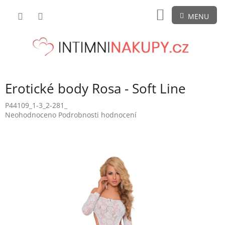
Přejít
NÁKUPNÍ
na
obsah
KOŠÍK
Erotické body Rosa - Soft Line
P44109_1-3_2-281_
Průměrné
Neohodnoceno
Podrobnosti hodnocení
hodnocení
produktu
je
0,0
z
5
hvězdiček.