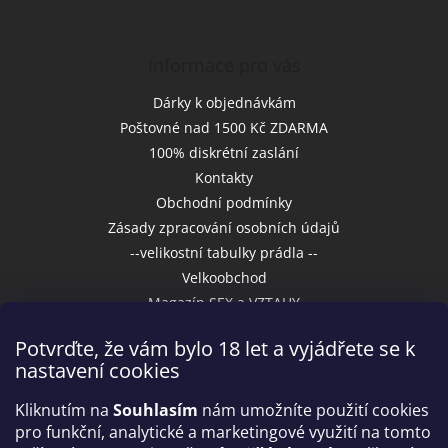
Informace pro vás
Dárky k objednávkám
Poštovné nad 1500 Kč ZDARMA
100% diskrétní zaslání
Kontakty
Obchodní podmínky
Zásady zpracování osobních údajů
--velikostní tabulky prádla --
Velkoobchod
Magazín SEX a VZTAHY
Potvrďte, že vám bylo 18 let a vyjádřete se k
nastavení cookies
Přijímáme online platby
Kliknutím na
Souhlasím
nám umožníte použití cookies
pro funkční, analytické a marketingové využití na tomto