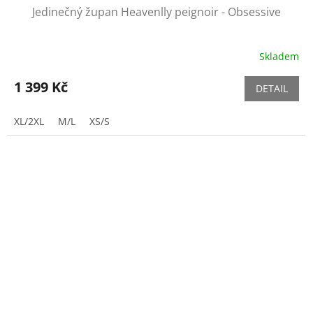
Jedinečný župan Heavenlly peignoir - Obsessive
Skladem
1 399 Kč
DETAIL
XL/2XL
M/L
XS/S