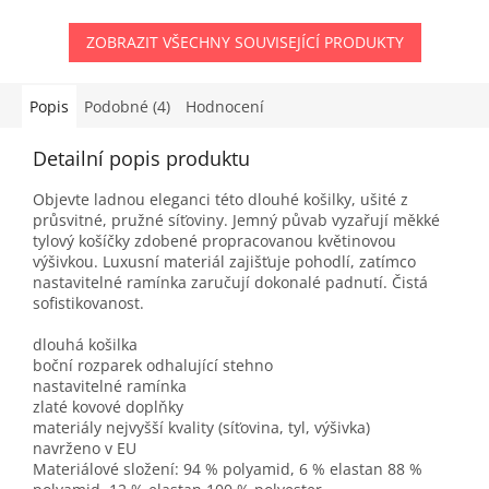
ZOBRAZIT VŠECHNY SOUVISEJÍCÍ PRODUKTY
Popis
Podobné (4)
Hodnocení
Detailní popis produktu
Objevte ladnou eleganci této dlouhé košilky, ušité z
průsvitné, pružné síťoviny. Jemný půvab vyzařují měkké
tylový košíčky zdobené propracovanou květinovou
výšivkou. Luxusní materiál zajišťuje pohodlí, zatímco
nastavitelné ramínka zaručují dokonalé padnutí. Čistá
sofistikovanost.
dlouhá košilka
boční rozparek odhalující stehno
nastavitelné ramínka
zlaté kovové doplňky
materiály nejvyšší kvality (síťovina, tyl, výšivka)
navrženo v EU
Materiálové složení: 94 % polyamid, 6 % elastan 88 %