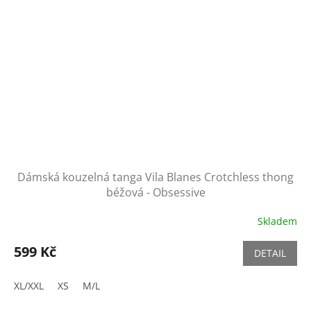
Dámská kouzelná tanga Vila Blanes Crotchless thong
béžová - Obsessive
Skladem
599 Kč
DETAIL
XL/XXL
XS
M/L