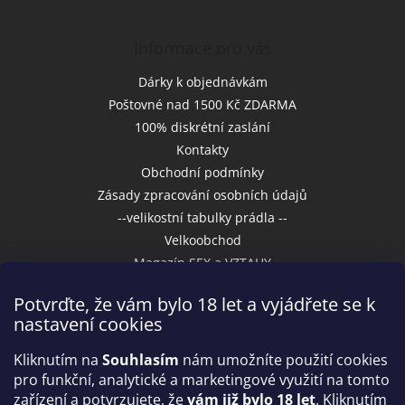
Informace pro vás
Dárky k objednávkám
Poštovné nad 1500 Kč ZDARMA
100% diskrétní zaslání
Kontakty
Obchodní podmínky
Zásady zpracování osobních údajů
--velikostní tabulky prádla --
Velkoobchod
Magazín SEX a VZTAHY
Potvrďte, že vám bylo 18 let a vyjádřete se k
nastavení cookies
Přijímáme online platby
Kliknutím na
Souhlasím
nám umožníte použití cookies
pro funkční, analytické a marketingové využití na tomto
zařízení a potvrzujete, že
vám již bylo 18 let
. Kliknutím