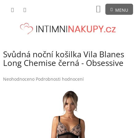
Přejít
NÁKUPNÍ
na
obsah
KOŠÍK
Svůdná noční košilka Vila Blanes
Long Chemise černá - Obsessive
Průměrné
Neohodnoceno
Podrobnosti hodnocení
hodnocení
produktu
je
0,0
z
5
hvězdiček.