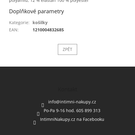
polyamid, 12 % elastan 100 % polyester
Doplňkové parametry
Kategorie
:
košilky
EAN
:
1210004832685
ZPĚT
Z
á
p
a
Kontakt
t
í
info
@
intimni-nakupy.cz
Po-Pa 9-16 hod. 605 899 313
IntimniNakupy.cz na Facebooku