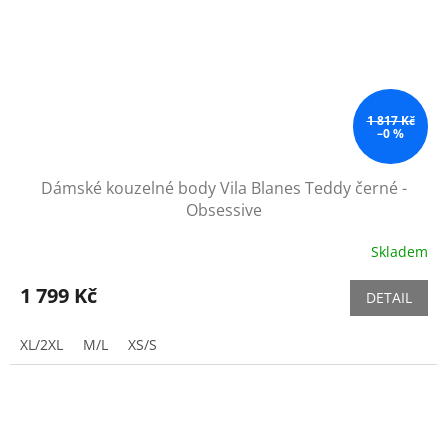
1 817 Kč
–0 %
Dámské kouzelné body Vila Blanes Teddy černé -
Obsessive
Skladem
1 799 Kč
DETAIL
XL/2XL
M/L
XS/S