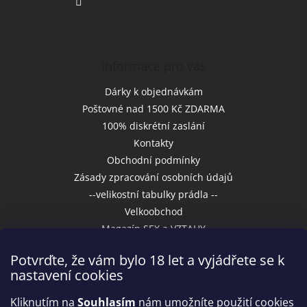
Informace pro vás
Dárky k objednávkám
Poštovné nad 1500 Kč ZDARMA
100% diskrétní zaslání
Kontakty
Obchodní podmínky
Zásady zpracování osobních údajů
--velikostní tabulky prádla --
Velkoobchod
Magazín SEX a VZTAHY
Potvrďte, že vám bylo 18 let a vyjádřete se k
nastavení cookies
Přijímáme online platby
Kliknutím na
Souhlasím
nám umožníte použití cookies