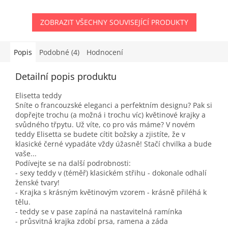
ZOBRAZIT VŠECHNY SOUVISEJÍCÍ PRODUKTY
Popis
Podobné (4)
Hodnocení
Detailní popis produktu
Elisetta teddy
Sníte o francouzské eleganci a perfektním designu? Pak si
dopřejte trochu (a možná i trochu víc) květinové krajky a
svůdného třpytu. Už víte, co pro vás máme? V novém
teddy Elisetta se budete cítit božsky a zjistíte, že v
klasické černé vypadáte vždy úžasně! Stačí chvilka a bude
vaše...
Podívejte se na další podrobnosti:
- sexy teddy v (téměř) klasickém střihu - dokonale odhalí
ženské tvary!
- Krajka s krásným květinovým vzorem - krásně přiléhá k
tělu.
- teddy se v pase zapíná na nastavitelná ramínka
- průsvitná krajka zdobí prsa, ramena a záda