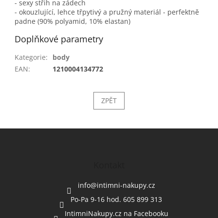
- sexy střih na zádech
- okouzlující, lehce třpytivý a pružný materiál - perfektně
padne (90% polyamid, 10% elastan)
Doplňkové parametry
Kategorie
:
body
EAN
:
1210004134772
ZPĚT
Z
á
p
a
Kontakt
t
í
info
@
intimni-nakupy.cz
Po-Pa 9-16 hod. 605 899 313
IntimniNakupy.cz na Facebooku