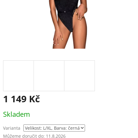
1 149 Kč
Měrná
Skladem
cena:
Varianta
Můžeme doručit do:
11.8.2026