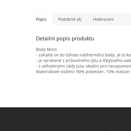
Popis
Podobné (4)
Hodnocení
Detailní popis produktu
Body Mino
- zahalte se do tohoto nádherného body, je to 
- je vyrobené z průsvitného tylu a třpytivého s
- s odhalenými zády jsou ideální pro nezapome
Materiálové složení: 90% polyester, 10% elastan
Z
á
p
a