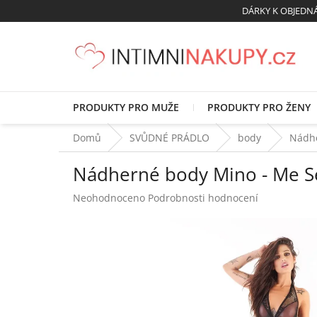
Přejít
DÁRKY K OBJED
na
obsah
PRODUKTY PRO MUŽE
PRODUKTY PRO ŽENY
Domů
SVŮDNÉ PRÁDLO
body
Nádhe
Nádherné body Mino - Me 
Průměrné
Neohodnoceno
Podrobnosti hodnocení
hodnocení
produktu
je
0,0
z
5
hvězdiček.