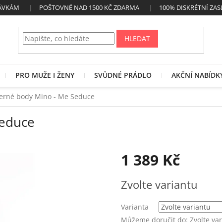
NÁVKÁM
POŠTOVNÉ NAD 1500 KČ ZDARMA
100% DISKRÉTNÍ ZAS
HLEDAT
PRO MUŽE I ŽENY
SVŮDNÉ PRÁDLO
AKČNÍ NABÍDK
rné body Mino - Me Seduce
Seduce
1 389 Kč
Měrná
Zvolte variantu
cena:
Varianta
Můžeme doručit do:
Zvolte va