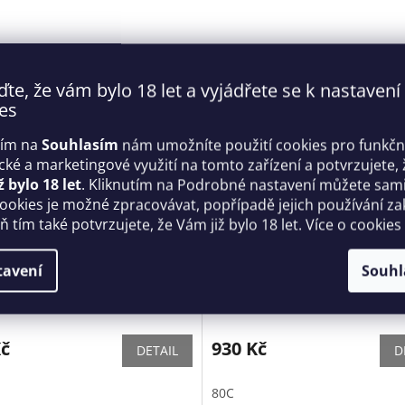
ďte, že vám bylo 18 let a vyjádřete se k nastavení
es
tím na
Souhlasím
nám umožníte použití cookies pro funkčn
ické a marketingové využití na tomto zařízení a potvrzujete, 
ž bylo 18 let
. Kliknutím na Podrobné nastavení můžete sami 
cookies je možné zpracovávat, popřípadě jejich používání za
 tím také potvrzujete, že Vám již bylo 18 let. Více o cookies
podvazkový pás A764 garter
Dámský korzet 1063G - Ling
tavení
Souhl
 Obsessive
Skladem
Kč
930 Kč
DETAIL
D
80C