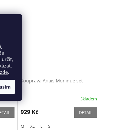
í,
že
určit,
kázat.
zde
.
a Dore
Souprava Anais Monique set
asím
Skladem
Skladem
929 Kč
ETAIL
DETAIL
M
XL
L
S