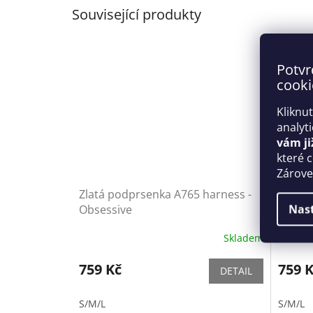
Související produkty
Potvr
cooki
Kliknu
analyt
vám ji
které 
Zároveň
Zlatá podprsenka A765 harness -
Zlatý 
Nas
Obsessive
belt -
Skladem
759 Kč
759 
DETAIL
S/M/L
S/M/L