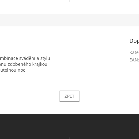
Dop
Kate
kombinace svádění a stylu
EAN
aténu zdobeného krajkou
nutelnou noc
ZPĚT