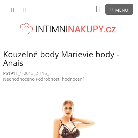
Přejít
NÁKUPNÍ
na
obsah
KOŠÍK
Kouzelné body Marievie body -
Anais
P61911_1-2013_2-116_
Průměrné
Neohodnoceno
Podrobnosti hodnocení
hodnocení
produktu
je
0,0
z
5
hvězdiček.