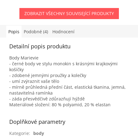
ZOBRAZIT VŠECHNY SOUVISEJÍCÍ PRODUKTY
Popis
Podobné (4)
Hodnocení
Detailní popis produktu
Body Marievie
- černé body ve stylu monokin s krásnými krajkovými
košíčky
- zdobené jemnými proužky a kolečky
- umí zvýraznit vaše tělo
- mírně průhledná přední část, elastická tkanina, jemná,
nastavitelná ramínka
- záda přesvědčivě zdůrazňují hýždě
Materiálové složení: 80 % polyamid, 20 % elastan
Doplňkové parametry
Kategorie
:
body