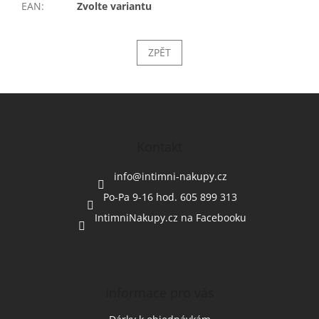
EAN
:
Zvolte variantu
ZPĚT
Z
á
p
a
Kontakt
t
í
info
@
intimni-nakupy.cz
Po-Pa 9-16 hod. 605 899 313
IntimniNakupy.cz na Facebooku
Informace pro vás