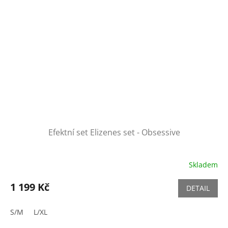
Efektní set Elizenes set - Obsessive
Skladem
1 199 Kč
DETAIL
S/M
L/XL