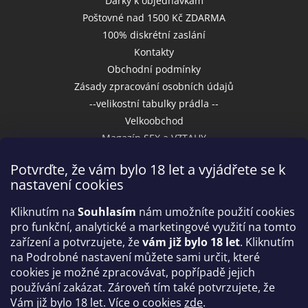
Dárky k objednávkám
Poštovné nad 1500 Kč ZDARMA
100% diskrétní zaslání
Kontakty
Obchodní podmínky
Zásady zpracování osobních údajů
--velikostní tabulky prádla --
Velkoobchod
Magazín SEX a VZTAHY
Potvrďte, že vám bylo 18 let a vyjádřete se k
nastavení cookies
Přijímáme online platby
Kliknutím na
Souhlasím
nám umožníte použití cookies
pro funkční, analytické a marketingové využití na tomto
zařízení a potvrzujete, že
vám již bylo 18 let
. Kliknutím
na Podrobné nastavení můžete sami určit, které
cookies je možné zpracovávat, popřípadě jejich
používání zakázat. Zároveň tím také potvrzujete, že
Vám již bylo 18 let. Více o cookies
zde
.