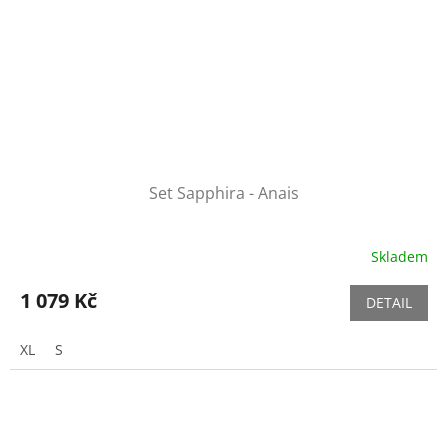
Set Sapphira - Anais
Skladem
1 079 Kč
DETAIL
XL
S