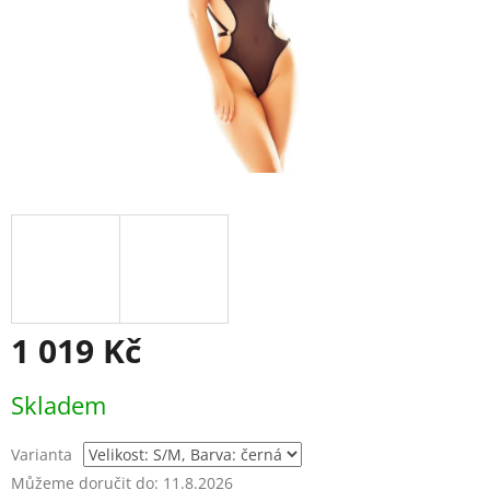
1 019 Kč
Měrná
Skladem
cena:
Varianta
Můžeme doručit do:
11.8.2026