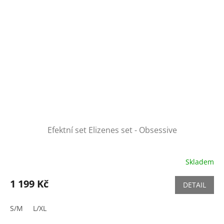
Efektní set Elizenes set - Obsessive
Skladem
1 199 Kč
DETAIL
S/M
L/XL