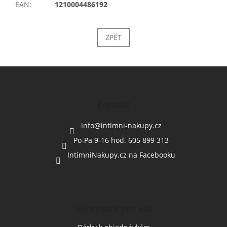
EAN
:
1210004486192
ZPĚT
Z
á
p
a
Kontakt
t
í
info
@
intimni-nakupy.cz
Po-Pa 9-16 hod. 605 899 313
IntimniNakupy.cz na Facebooku
Informace pro vás