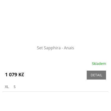
Set Sapphira - Anais
Skladem
1 079 Kč
DETAIL
XL
S