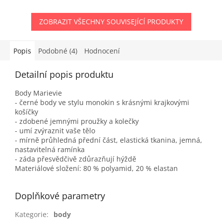
ZOBRAZIT VŠECHNY SOUVISEJÍCÍ PRODUKTY
Popis
Podobné (4)
Hodnocení
Detailní popis produktu
Body Marievie
- černé body ve stylu monokin s krásnými krajkovými
košíčky
- zdobené jemnými proužky a kolečky
- umí zvýraznit vaše tělo
- mírně průhledná přední část, elastická tkanina, jemná,
nastavitelná ramínka
- záda přesvědčivě zdůrazňují hýždě
Materiálové složení: 80 % polyamid, 20 % elastan
Doplňkové parametry
Kategorie
:
body