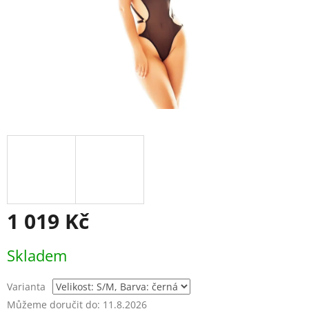
1 019 Kč
Měrná
Skladem
cena:
Varianta
Můžeme doručit do:
11.8.2026