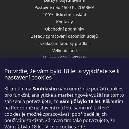
Dárky k objednávkám
Poštovné nad 1500 Kč ZDARMA
100% diskrétní zaslání
Kontakty
Obchodní podmínky
Zásady zpracování osobních údajů
--velikostní tabulky prádla --
Velkoobchod
Magazín SEX a VZTAHY
Potvrďte, že vám bylo 18 let a vyjádřete se k
nastavení cookies
Přijímáme online platby
Kliknutím na
Souhlasím
nám umožníte použití cookies
pro funkční, analytické a marketingové využití na tomto
zařízení a potvrzujete, že
vám již bylo 18 let
. Kliknutím
na Podrobné nastavení můžete sami určit, které
cookies je možné zpracovávat, popřípadě jejich
používání zakázat. Zároveň tím také potvrzujete, že
Vám již bylo 18 let. Více o cookies
zde
.