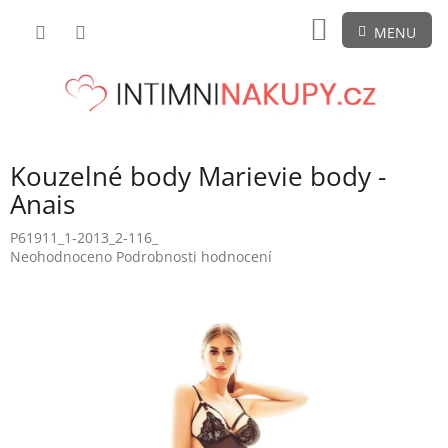
Přejít
NÁKUPNÍ
na
obsah
KOŠÍK
Kouzelné body Marievie body -
Anais
P61911_1-2013_2-116_
Průměrné
Neohodnoceno
Podrobnosti hodnocení
hodnocení
produktu
je
0,0
z
5
hvězdiček.