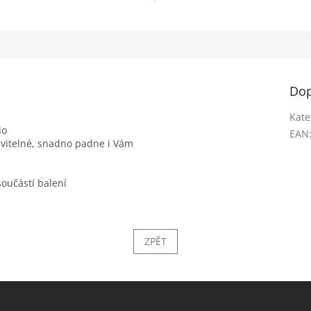
Dop
Kate
lo
EAN
avitelné, snadno padne i Vám
součástí balení
ZPĚT