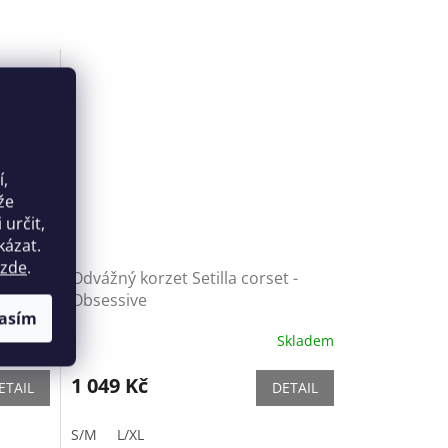
í,
že
určit,
kázat.
zde
.
set -
Odvážný korzet Setilla corset -
Obsessive
asím
Skladem
Skladem
1 049 Kč
ETAIL
DETAIL
S/M
L/XL