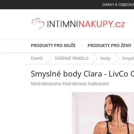
Přejít
DÁRKY K OBJED
na
obsah
PRODUKTY PRO MUŽE
PRODUKTY PRO ŽENY
Domů
SVŮDNÉ PRÁDLO
body
Smysl
Smyslné body Clara - LivCo C
Průměrné
Neohodnoceno
Podrobnosti hodnocení
hodnocení
produktu
je
0,0
z
5
hvězdiček.