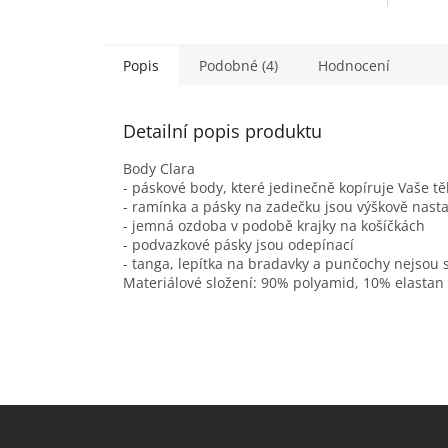
Popis
Podobné (4)
Hodnocení
Detailní popis produktu
Body Clara
- páskové body, které jedinečně kopíruje Vaše tě
- ramínka a pásky na zadečku jsou výškově nast
- jemná ozdoba v podobě krajky na košíčkách
- podvazkové pásky jsou odepínací
- tanga, lepítka na bradavky a punčochy nejsou 
Materiálové složení: 90% polyamid, 10% elastan
Z
á