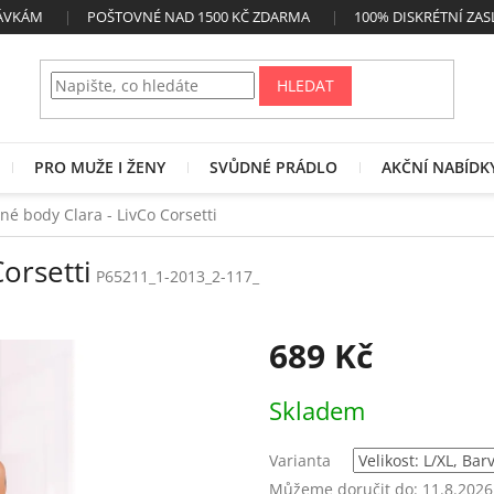
NÁVKÁM
POŠTOVNÉ NAD 1500 KČ ZDARMA
100% DISKRÉTNÍ ZAS
HLEDAT
PRO MUŽE I ŽENY
SVŮDNÉ PRÁDLO
AKČNÍ NABÍDK
né body Clara - LivCo Corsetti
orsetti
P65211_1-2013_2-117_
689 Kč
Měrná
Skladem
cena:
Varianta
Můžeme doručit do:
11.8.2026