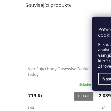
Související produkty
Potvr
cooki
Kliknu
analyt
vám ji
které 
Zároveň
Vzrušující body Obsessive Darkie
Dámské
teddy
8910 Č
Nas
Skladem
719 Kč
2 089
DETAIL
L/XL
L-40