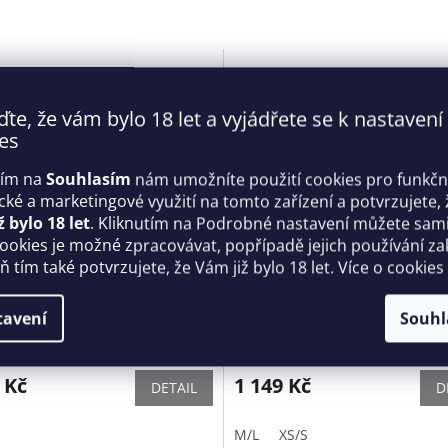
ďte, že vám bylo 18 let a vyjádřete se k nastavení
es
tím na
Souhlasím
nám umožníte použití cookies pro funkčn
ické a marketingové využití na tomto zařízení a potvrzujete, 
ž bylo 18 let
. Kliknutím na Podrobné nastavení můžete sami 
cookies je možné zpracovávat, popřípadě jejich používání za
 tím také potvrzujete, že Vám již bylo 18 let. Více o cookies
 průhledné sexy body V-
Jedinečný korzet Alessya cor
erná s béžovou - Axami
Obsessive
tavení
Souhl
Skladem
 Kč
1 149 Kč
DETAIL
D
M/L
XS/S