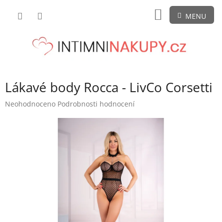
Přejít
NÁKUPNÍ
na
obsah
KOŠÍK
Lákavé body Rocca - LivCo Corsetti
Průměrné
Neohodnoceno
Podrobnosti hodnocení
hodnocení
produktu
je
0,0
z
5
hvězdiček.