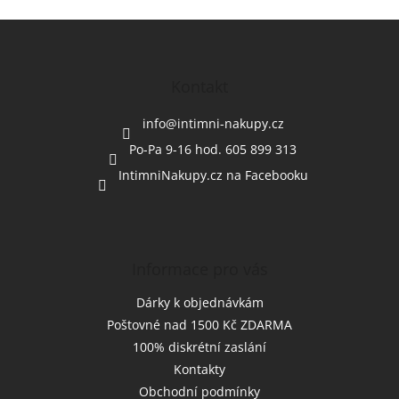
Z
á
p
a
Kontakt
t
í
info
@
intimni-nakupy.cz
Po-Pa 9-16 hod. 605 899 313
IntimniNakupy.cz na Facebooku
Informace pro vás
Dárky k objednávkám
Poštovné nad 1500 Kč ZDARMA
100% diskrétní zaslání
Kontakty
Obchodní podmínky