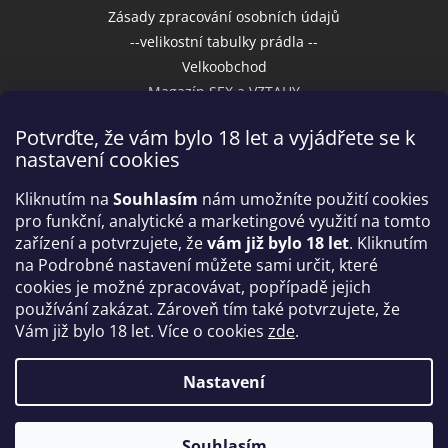
Zásady zpracování osobních údajů
--velikostní tabulky prádla --
Velkoobchod
Magazín SEX a VZTAHY
Potvrďte, že vám bylo 18 let a vyjádřete se k
nastavení cookies
Přijímáme online platby
Kliknutím na
Souhlasím
nám umožníte použití cookies
pro funkční, analytické a marketingové využití na tomto
zařízení a potvrzujete, že
vám již bylo 18 let
. Kliknutím
na Podrobné nastavení můžete sami určit, které
cookies je možné zpracovávat, popřípadě jejich
používání zakázat. Zároveň tím také potvrzujete, že
Vám již bylo 18 let. Více o cookies
zde
.
Vytvořil Shoptet
Nastavení
Copyright 2026
IntimniNakupy.cz
. Všechna práva
Souhlasím
vyhrazena.