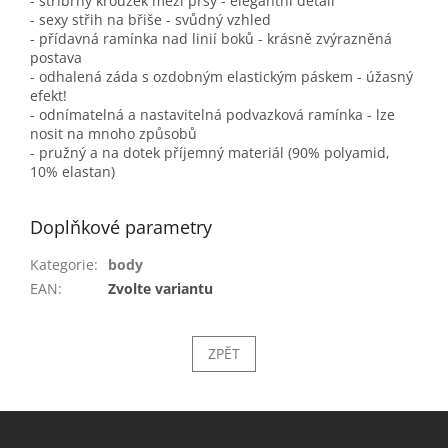
- stříbrný kroužek mezi prsy - elegantní detail
- sexy střih na břiše - svůdný vzhled
- přídavná ramínka nad linií boků - krásně zvýrazněná
postava
- odhalená záda s ozdobným elastickým páskem - úžasný
efekt!
- odnímatelná a nastavitelná podvazková ramínka - lze
nosit na mnoho způsobů
- pružný a na dotek příjemný materiál (90% polyamid,
10% elastan)
Doplňkové parametry
Kategorie
:
body
EAN
:
Zvolte variantu
ZPĚT
Z
á