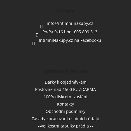
p
a
Kontakt
t
í
info
@
intimni-nakupy.cz
Po-Pa 9-16 hod. 605 899 313
IntimniNakupy.cz na Facebooku
Informace pro vás
Dárky k objednávkám
Poštovné nad 1500 Kč ZDARMA
100% diskrétní zaslání
Kontakty
Obchodní podmínky
Zásady zpracování osobních údajů
--velikostní tabulky prádla --