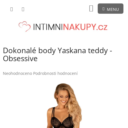
Přejít
NÁKUPNÍ
na
obsah
KOŠÍK
Dokonalé body Yaskana teddy -
Obsessive
Průměrné
Neohodnoceno
Podrobnosti hodnocení
hodnocení
produktu
je
0,0
z
5
hvězdiček.