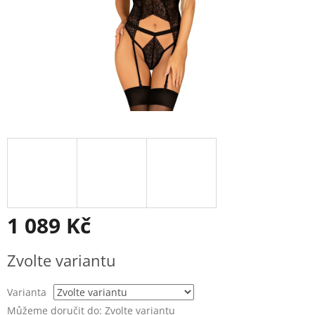
1 089 Kč
Měrná
Zvolte variantu
cena:
Varianta
Můžeme doručit do:
Zvolte variantu