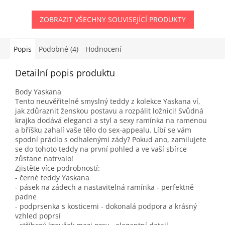
ZOBRAZIT VŠECHNY SOUVISEJÍCÍ PRODUKTY
Popis
Podobné (4)
Hodnocení
Detailní popis produktu
Body Yaskana
Tento neuvěřitelně smyslný teddy z kolekce Yaskana ví,
jak zdůraznit ženskou postavu a rozpálit ložnici! Svůdná
krajka dodává eleganci a styl a sexy ramínka na ramenou
a bříšku zahalí vaše tělo do sex-appealu. Líbí se vám
spodní prádlo s odhalenými zády? Pokud ano, zamilujete
se do tohoto teddy na první pohled a ve vaší sbírce
zůstane natrvalo!
Zjistěte více podrobností:
- černé teddy Yaskana
- pásek na zádech a nastavitelná ramínka - perfektně
padne
- podprsenka s kosticemi - dokonalá podpora a krásný
vzhled poprsí