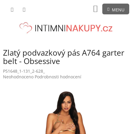
Přejít
NÁKUPNÍ
na
obsah
KOŠÍK
Zlatý podvazkový pás A764 garter
belt - Obsessive
P51648_1-131_2-628_
Průměrné
Neohodnoceno
Podrobnosti hodnocení
hodnocení
produktu
je
0,0
z
5
hvězdiček.