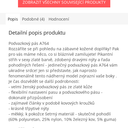
ZOBRAZIT VŠECHNY SOUVISEJÍCÍ PRODUKTY
Popis
Podobné (4)
Hodnocení
Detailní popis produktu
Podvazkový pás A764
Rozzáříte se při pohledu na zábavné kožené doplňky? Pak
pro vás máme něco, co si bláznivě zamilujete! Pikantní
střih v sexy zlaté barvě, zdobený dravými nýty a řada
pohodlných řešení - jedinečný podvazkový pás A764 vám
ukradne srdce! Jen si představte, jak naprosto
fenomenálně tento nádherný model zvýrazní vaše boky .
Je čas dozvědět se další podrobnosti:
- velmi ženský podvazkový pás ze zlaté kůže
- flexibilní nastavení pasu a podvazkového pásu -
dokonalé přizpůsobení
- zajímavé články v podobě kovových kroužků
- krásně třpytivé nýty
- měkký, k pokožce šetrný materiál - skutečné pohodlí
(60% polyuretan, 25% nylon, 10% železný kov, 5% guma)