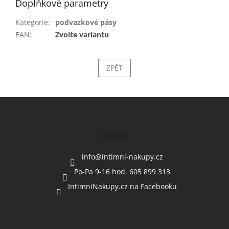
Doplňkové parametry
Kategorie
:
podvazkové pásy
EAN
:
Zvolte variantu
ZPĚT
Z
á
p
a
Kontakt
t
í
info
@
intimni-nakupy.cz
Po-Pa 9-16 hod. 605 899 313
IntimniNakupy.cz na Facebooku