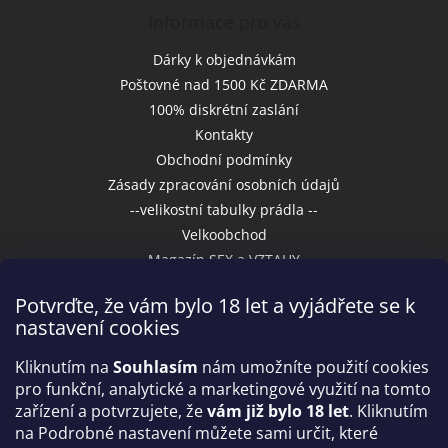
Informace pro vás
Dárky k objednávkám
Poštovné nad 1500 Kč ZDARMA
100% diskrétní zaslání
Kontakty
Obchodní podmínky
Zásady zpracování osobních údajů
--velikostní tabulky prádla --
Velkoobchod
Magazín SEX a VZTAHY
Potvrďte, že vám bylo 18 let a vyjádřete se k
nastavení cookies
Přijímáme online platby
Kliknutím na
Souhlasím
nám umožníte použití cookies
pro funkční, analytické a marketingové využití na tomto
zařízení a potvrzujete, že
vám již bylo 18 let
. Kliknutím
na Podrobné nastavení můžete sami určit, které