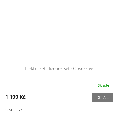
Efektní set Elizenes set - Obsessive
Skladem
1 199 Kč
DETAIL
S/M
L/XL