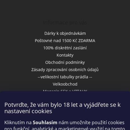
Informace pro vás
Dárky k objednávkám
Poštovné nad 1500 Kč ZDARMA
100% diskrétní zaslání
Kontakty
Obchodní podmínky
Zásady zpracování osobních údajů
--velikostní tabulky prádla --
Velkoobchod
Magazín SEX a VZTAHY
Potvrďte, že vám bylo 18 let a vyjádřete se k
nastavení cookies
Přijímáme online platby
Kliknutím na
Souhlasím
nám umožníte použití cookies
pro funkční, analytické a marketingové využití na tomto