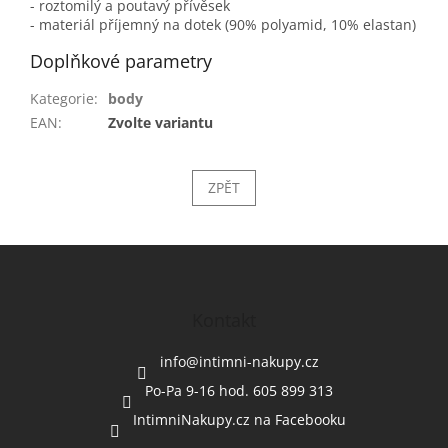
- roztomilý a poutavý přívěsek
- materiál příjemný na dotek (90% polyamid, 10% elastan)
Doplňkové parametry
Kategorie
:
body
EAN
:
Zvolte variantu
ZPĚT
Z
á
p
a
Kontakt
t
í
info
@
intimni-nakupy.cz
Po-Pa 9-16 hod. 605 899 313
IntimniNakupy.cz na Facebooku