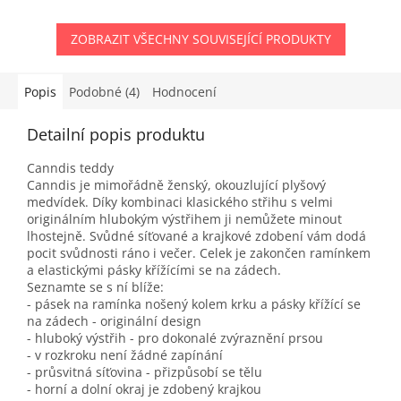
ZOBRAZIT VŠECHNY SOUVISEJÍCÍ PRODUKTY
Popis
Podobné (4)
Hodnocení
Detailní popis produktu
Canndis teddy
Canndis je mimořádně ženský, okouzlující plyšový
medvídek. Díky kombinaci klasického střihu s velmi
originálním hlubokým výstřihem ji nemůžete minout
lhostejně. Svůdné síťované a krajkové zdobení vám dodá
pocit svůdnosti ráno i večer. Celek je zakončen ramínkem
a elastickými pásky křížícími se na zádech.
Seznamte se s ní blíže:
- pásek na ramínka nošený kolem krku a pásky křížící se
na zádech - originální design
- hluboký výstřih - pro dokonalé zvýraznění prsou
- v rozkroku není žádné zapínání
- průsvitná síťovina - přizpůsobí se tělu
- horní a dolní okraj je zdobený krajkou