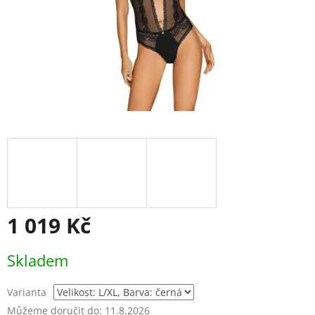
1 019 Kč
Měrná
Skladem
cena:
Varianta
Můžeme doručit do:
11.8.2026