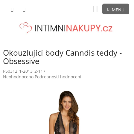
Přejít
NÁKUPNÍ
na
obsah
KOŠÍK
Okouzlující body Canndis teddy -
Obsessive
P50312_1-2013_2-117_
Průměrné
Neohodnoceno
Podrobnosti hodnocení
hodnocení
produktu
je
0,0
z
5
hvězdiček.