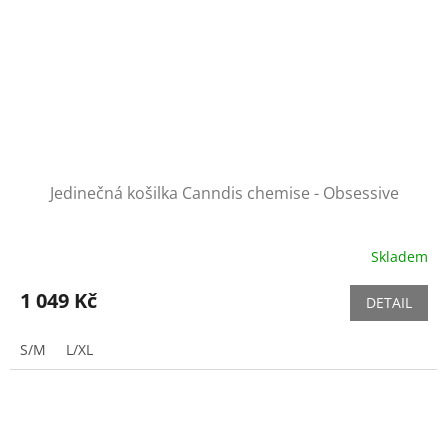
Jedinečná košilka Canndis chemise - Obsessive
Skladem
1 049 Kč
DETAIL
S/M
L/XL