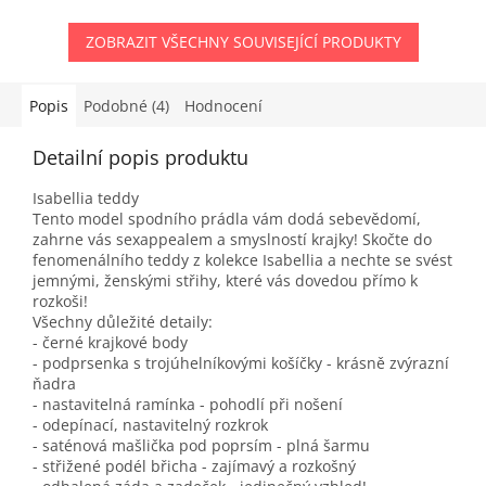
ZOBRAZIT VŠECHNY SOUVISEJÍCÍ PRODUKTY
Popis
Podobné (4)
Hodnocení
Detailní popis produktu
Isabellia teddy
Tento model spodního prádla vám dodá sebevědomí,
zahrne vás sexappealem a smyslností krajky! Skočte do
fenomenálního teddy z kolekce Isabellia a nechte se svést
jemnými, ženskými střihy, které vás dovedou přímo k
rozkoši!
Všechny důležité detaily:
- černé krajkové body
- podprsenka s trojúhelníkovými košíčky - krásně zvýrazní
ňadra
- nastavitelná ramínka - pohodlí při nošení
- odepínací, nastavitelný rozkrok
- saténová mašlička pod poprsím - plná šarmu
- střižené podél břicha - zajímavý a rozkošný