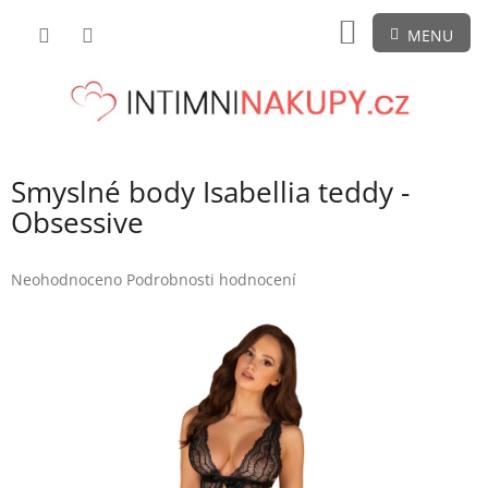
Přejít
NÁKUPNÍ
na
obsah
KOŠÍK
Smyslné body Isabellia teddy -
Obsessive
Průměrné
Neohodnoceno
Podrobnosti hodnocení
hodnocení
produktu
je
0,0
z
5
hvězdiček.