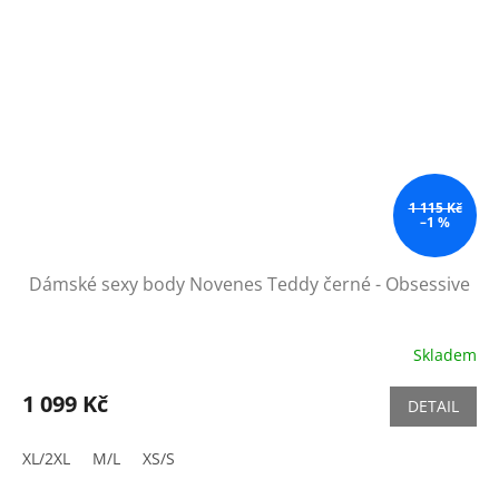
1 115 Kč
–1 %
Dámské sexy body Novenes Teddy černé - Obsessive
Skladem
1 099 Kč
DETAIL
XL/2XL
M/L
XS/S