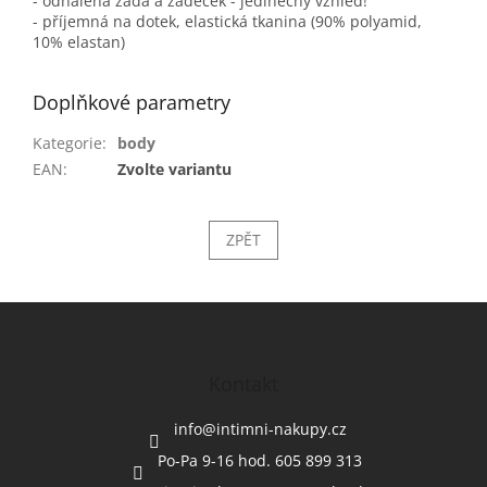
- odhalená záda a zadeček - jedinečný vzhled!
- příjemná na dotek, elastická tkanina (90% polyamid,
10% elastan)
Doplňkové parametry
Kategorie
:
body
EAN
:
Zvolte variantu
ZPĚT
Z
á
p
a
Kontakt
t
í
info
@
intimni-nakupy.cz
Po-Pa 9-16 hod. 605 899 313