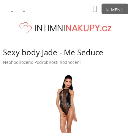
Přejít
NÁKUPNÍ
na
obsah
KOŠÍK
Sexy body Jade - Me Seduce
Průměrné
Neohodnoceno
Podrobnosti hodnocení
hodnocení
produktu
je
0,0
z
5
hvězdiček.