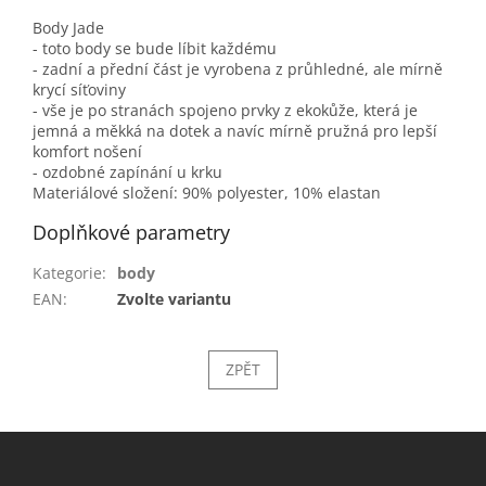
Body Jade
- toto body se bude líbit každému
- zadní a přední část je vyrobena z průhledné, ale mírně
krycí síťoviny
- vše je po stranách spojeno prvky z ekokůže, která je
jemná a měkká na dotek a navíc mírně pružná pro lepší
komfort nošení
- ozdobné zapínání u krku
Materiálové složení: 90% polyester, 10% elastan
Doplňkové parametry
Kategorie
:
body
EAN
:
Zvolte variantu
ZPĚT
Z
á