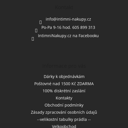
p
a
Kontakt
t
í
info
@
intimni-nakupy.cz
Po-Pa 9-16 hod. 605 899 313
IntimniNakupy.cz na Facebooku
Informace pro vás
Dárky k objednávkám
Poštovné nad 1500 Kč ZDARMA
100% diskrétní zaslání
Kontakty
Obchodní podmínky
Zásady zpracování osobních údajů
--velikostní tabulky prádla --
Velkoobchod