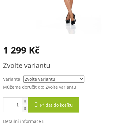
1 299 Kč
Měrná
Zvolte variantu
cena:
Varianta
Můžeme doručit do:
Zvolte variantu
Přidat do košíku
Detailní informace