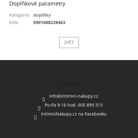
Doplňkové parametry
Kategorie
:
doplňky
EAN
:
5901688228463
ZPĚT
Z
á
p
a
Kontakt
t
í
info
@
intimni-nakupy.cz
Po-Pa 9-16 hod. 605 899 313
IntimniNakupy.cz na Facebooku