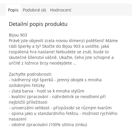
Popis
Podobné (4)
Hodnocení
Detailní popis produktu
Bijou 903
Právě jste objevili zcela novou dimenzi potěšení! Máme
rádi šperky a ty? Skočte do Bijou 903 a uvidíte, jaká
rozpálená hra nastane! Nebudete se znát, bude to
skutečné šílenství vášně. Ukažte, čeho jste schopné a
určitě z ložnice brzy neodejdete ...
Zachyťte podrobnosti:
- nádherný styl šperků - jemný obojek s mnoha
ozdobnými řetízky
- zlatá barva - hodí se k mnoha stylům
- kvalitní zpracování - náhrdelník se neodlomí při
nejbližší příležitosti
- univerzální velikost - přizpůsobí se různým tvarům
- spona jako u standardního řetězu - možnost rychlého
nasazení
- odolné zpracování (100% slitina zinku)