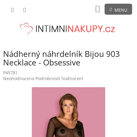
Přejít
NÁKUPNÍ
na
obsah
KOŠÍK
Nádherný náhrdelník Bijou 903
Necklace - Obsessive
P45781
Průměrné
Neohodnoceno
Podrobnosti hodnocení
hodnocení
produktu
je
0,0
z
5
hvězdiček.