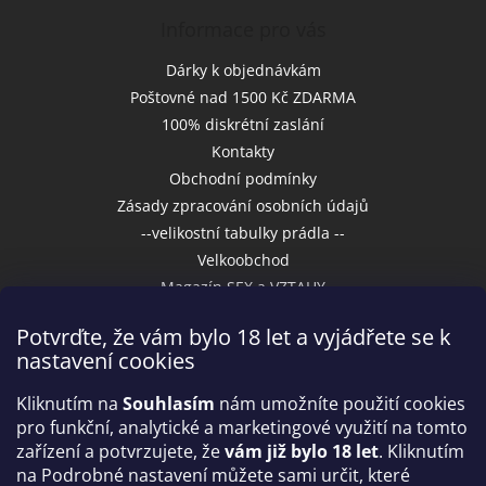
Informace pro vás
Dárky k objednávkám
Poštovné nad 1500 Kč ZDARMA
100% diskrétní zaslání
Kontakty
Obchodní podmínky
Zásady zpracování osobních údajů
--velikostní tabulky prádla --
Velkoobchod
Magazín SEX a VZTAHY
Potvrďte, že vám bylo 18 let a vyjádřete se k
nastavení cookies
Přijímáme online platby
Kliknutím na
Souhlasím
nám umožníte použití cookies
pro funkční, analytické a marketingové využití na tomto
zařízení a potvrzujete, že
vám již bylo 18 let
. Kliknutím
na Podrobné nastavení můžete sami určit, které