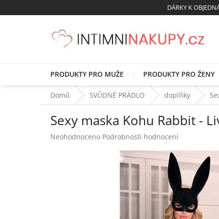
Přejít
DÁRKY K OBJED
na
obsah
PRODUKTY PRO MUŽE
PRODUKTY PRO ŽENY
Domů
SVŮDNÉ PRÁDLO
doplňky
Se
Sexy maska Kohu Rabbit - Li
Průměrné
Neohodnoceno
Podrobnosti hodnocení
hodnocení
produktu
je
0,0
z
5
hvězdiček.