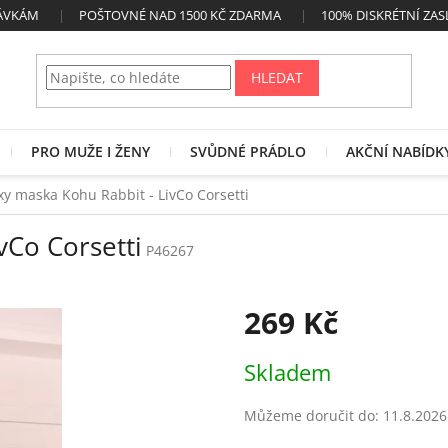
NÁVKÁM
POŠTOVNÉ NAD 1500 KČ ZDARMA
100% DISKRÉTNÍ ZAS
HLEDAT
PRO MUŽE I ŽENY
SVŮDNÉ PRÁDLO
AKČNÍ NABÍDK
xy maska Kohu Rabbit - LivCo Corsetti
vCo Corsetti
P46267
269 Kč
Měrná
Skladem
cena:
Můžeme doručit do:
11.8.2026