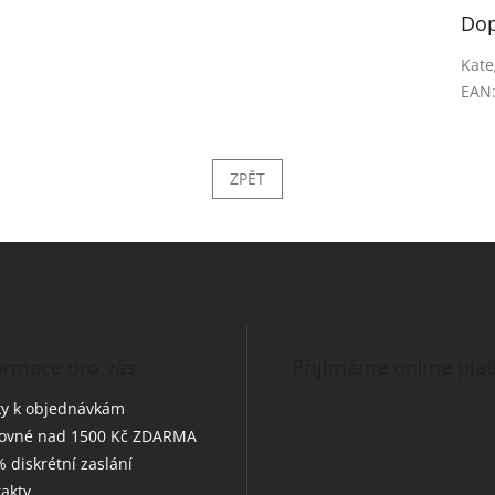
Dop
Kate
EAN
ZPĚT
ormace pro vás
Přijímáme online pla
y k objednávkám
tovné nad 1500 Kč ZDARMA
 diskrétní zaslání
akty