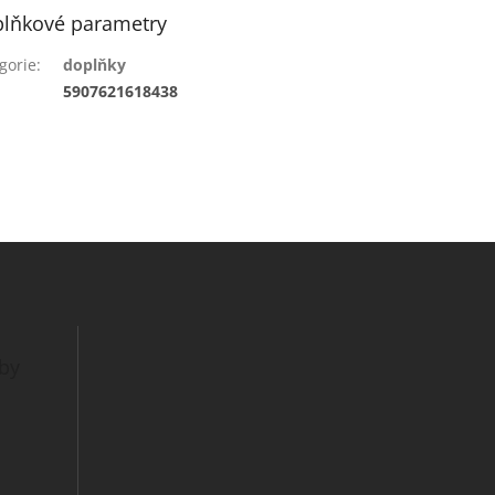
lňkové parametry
gorie
:
doplňky
:
5907621618438
tby