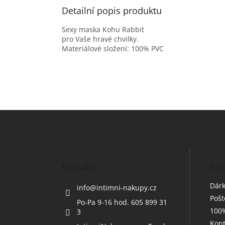
Detailní popis produktu
Sexy maska Kohu Rabbit
pro Vaše hravé chvilky.
Materiálové složení: 100% PVC
Z
á
p
a
t
Kontakt
Inf
í
Dárk
info
@
intimni-nakupy.cz
Poš
Po-Pa 9-16 hod. 605 899 31
100%
3
Kont