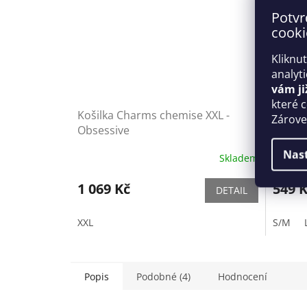
Potvr
cooki
Kliknu
analyt
vám ji
které 
Košilka Charms chemise XXL -
Komple
Zároveň
Obsessive
Nas
Skladem
1 069 Kč
549 
DETAIL
XXL
S/M
Popis
Podobné (4)
Hodnocení