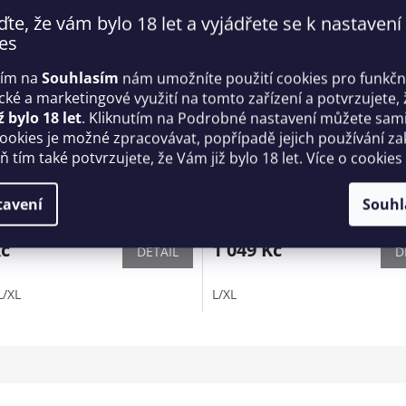
ďte, že vám bylo 18 let a vyjádřete se k nastavení
es
tím na
Souhlasím
nám umožníte použití cookies pro funkčn
ické a marketingové využití na tomto zařízení a potvrzujete, 
ž bylo 18 let
. Kliknutím na Podrobné nastavení můžete sami 
cookies je možné zpracovávat, popřípadě jejich používání za
t 822-SEA - Obsessive
Ďábelské body Evilia teddy -
 tím také potvrzujete, že Vám již bylo 18 let. Více o cookies
Obsessive
tavení
Souhl
Skladem
Kč
1 049 Kč
DETAIL
D
L/XL
L/XL