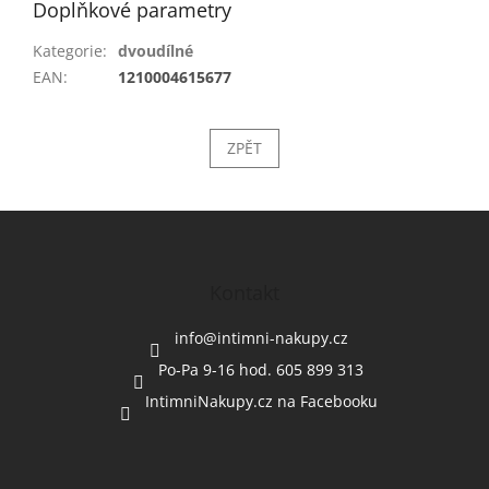
Doplňkové parametry
Kategorie
:
dvoudílné
EAN
:
1210004615677
ZPĚT
Z
á
p
a
Kontakt
t
í
info
@
intimni-nakupy.cz
Po-Pa 9-16 hod. 605 899 313
IntimniNakupy.cz na Facebooku