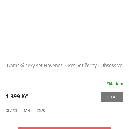
Dámský sexy set Novenes 3-Pcs Set černý - Obsessive
Skladem
1 399 Kč
DETAIL
XL/2XL
M/L
XS/S