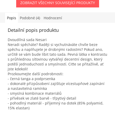
ZOBRAZIT VŠECHNY SOUVISEJÍCÍ PRODUKTY
Popis
Podobné (4)
Hodnocení
Detailní popis produktu
Dvoudílná sada Nesari
Neradi spěcháte? Raději si vychutnáváte chvíle beze
spěchu a naplňujete je drobnými radostmi? Pokud ano,
určitě se vám bude líbit tato sada. Pevná látka v kontrastu
s průhlednou síťovinou vytvářejí decentní design, který
potěší jednoduchostí a smyslností. Ciťte se přitažlivě, ať
jste kdekoli!
Prozkoumejte další podrobnosti:
- černá tanga a podprsenka
- dokonalé přizpůsobení zajišťuje vícestupňové zapínání
a nastavitelná ramínka
- smyslná kombinace materiálů
- přívěsek ve zlaté barvě - třpytivý detail
- pohodlný materiál - příjemný na dotek (85% polyamid,
15% elastan)