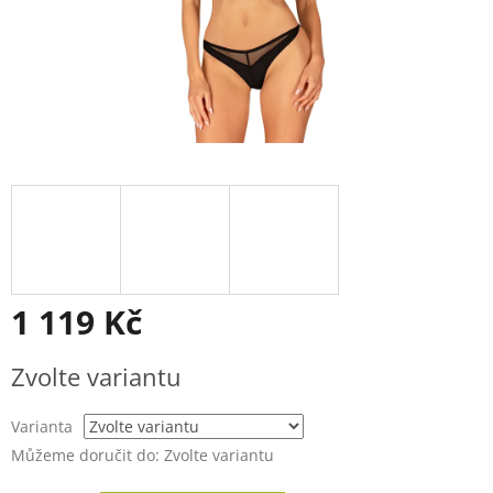
1 119 Kč
Měrná
Zvolte variantu
cena:
Varianta
Můžeme doručit do:
Zvolte variantu