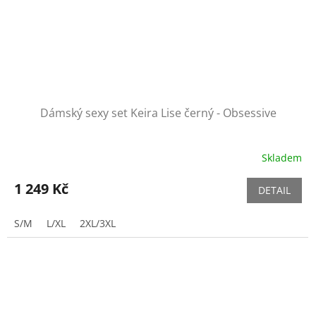
Dámský sexy set Keira Lise černý - Obsessive
Skladem
1 249 Kč
DETAIL
S/M
L/XL
2XL/3XL