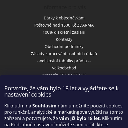
Informace pro vás
Dárky k objednávkám
Poštovné nad 1500 Kč ZDARMA
100% diskrétní zaslání
Kontakty
Obchodní podmínky
Zásady zpracování osobních údajů
--velikostní tabulky prádla --
Velkoobchod
Magazín SEX a VZTAHY
Potvrďte, že vám bylo 18 let a vyjádřete se k
nastavení cookies
Přijímáme online platby
Kliknutím na
Souhlasím
nám umožníte použití cookies
pro funkční, analytické a marketingové využití na tomto
zařízení a potvrzujete, že
vám již bylo 18 let
. Kliknutím
na Podrobné nastavení můžete sami určit, které