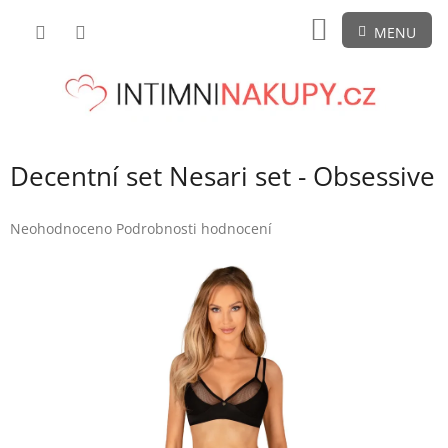
Přejít
NÁKUPNÍ
na
obsah
KOŠÍK
Decentní set Nesari set - Obsessive
Průměrné
Neohodnoceno
Podrobnosti hodnocení
hodnocení
produktu
je
0,0
z
5
hvězdiček.