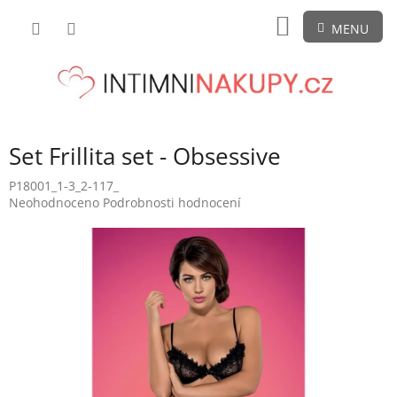
Přejít
NÁKUPNÍ
na
obsah
KOŠÍK
Set Frillita set - Obsessive
P18001_1-3_2-117_
Průměrné
Neohodnoceno
Podrobnosti hodnocení
hodnocení
produktu
je
0,0
z
5
hvězdiček.