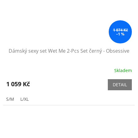
1 074 Kč
–1 %
Dámský sexy set Wet Me 2-Pcs Set černý - Obsessive
Skladem
1 059 Kč
DETAIL
S/M
L/XL