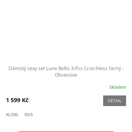
Dámský sexy set Lune Bellis 3-Pcs Crotchless černý -
Obsessive
Skladem
1 599 Kč
DETAIL
XL/2XL
XS/S