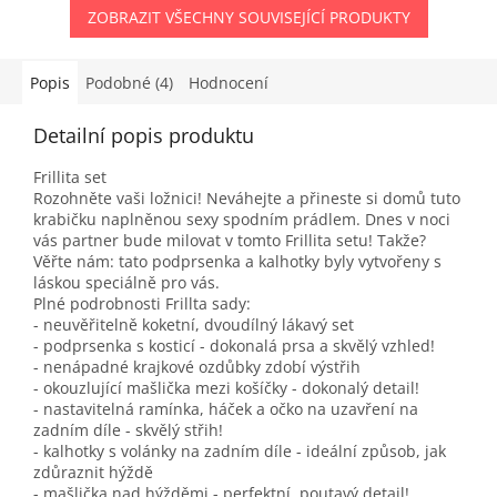
ZOBRAZIT VŠECHNY SOUVISEJÍCÍ PRODUKTY
Popis
Podobné (4)
Hodnocení
Detailní popis produktu
Frillita set
Rozohněte vaši ložnici! Neváhejte a přineste si domů tuto
krabičku naplněnou sexy spodním prádlem. Dnes v noci
vás partner bude milovat v tomto Frillita setu! Takže?
Věřte nám: tato podprsenka a kalhotky byly vytvořeny s
láskou speciálně pro vás.
Plné podrobnosti Frillta sady:
- neuvěřitelně koketní, dvoudílný lákavý set
- podprsenka s kosticí - dokonalá prsa a skvělý vzhled!
- nenápadné krajkové ozdůbky zdobí výstřih
- okouzlující mašlička mezi košíčky - dokonalý detail!
- nastavitelná ramínka, háček a očko na uzavření na
zadním díle - skvělý střih!
- kalhotky s volánky na zadním díle - ideální způsob, jak
zdůraznit hýždě
- mašlička nad hýžděmi - perfektní, poutavý detail!