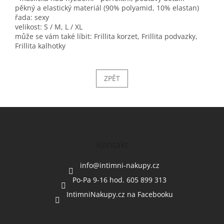
pěkný a elastický materiál (90% polyamid, 10% elastan)
řada: sexy
velikost: S / M, L / XL
může se vám také líbit: Frillita korzet, Frillita podvazky,
Frillita kalhotky
ZPĚT
Z
á
p
a
Kontakt
t
í
info
@
intimni-nakupy.cz
Po-Pa 9-16 hod. 605 899 313
IntimniNakupy.cz na Facebooku