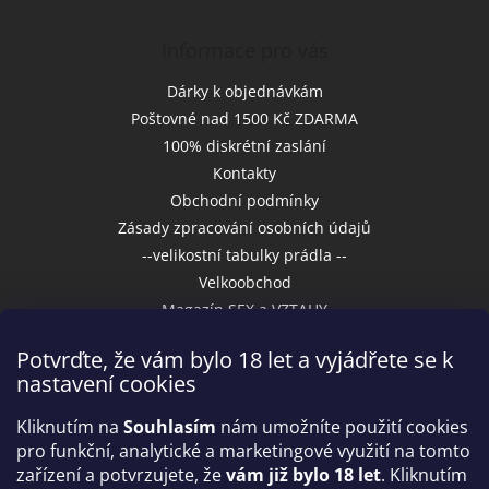
Informace pro vás
Dárky k objednávkám
Poštovné nad 1500 Kč ZDARMA
100% diskrétní zaslání
Kontakty
Obchodní podmínky
Zásady zpracování osobních údajů
--velikostní tabulky prádla --
Velkoobchod
Magazín SEX a VZTAHY
Potvrďte, že vám bylo 18 let a vyjádřete se k
nastavení cookies
Přijímáme online platby
Kliknutím na
Souhlasím
nám umožníte použití cookies
pro funkční, analytické a marketingové využití na tomto
zařízení a potvrzujete, že
vám již bylo 18 let
. Kliknutím