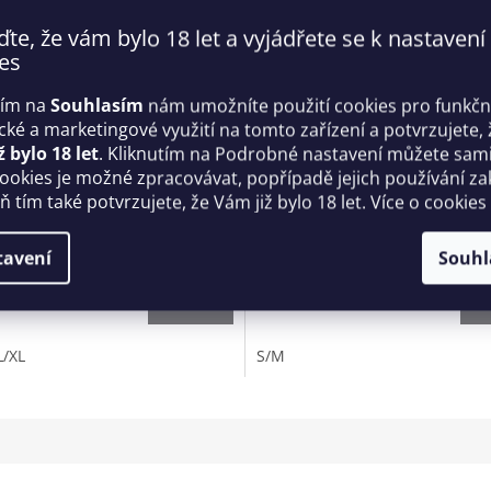
ďte, že vám bylo 18 let a vyjádřete se k nastavení
es
tím na
Souhlasím
nám umožníte použití cookies pro funkčn
ické a marketingové využití na tomto zařízení a potvrzujete, 
ž bylo 18 let
. Kliknutím na Podrobné nastavení můžete sami 
cookies je možné zpracovávat, popřípadě jejich používání za
tní body Nudelia teddy
Dámská souprava Irissan 4d
 tím také potvrzujete, že Vám již bylo 18 let. Více o cookies
 Obsessive
sada - LivCo Corsetti
Skladem
tavení
Souhl
 Kč
1 389 Kč
DETAIL
D
L/XL
S/M