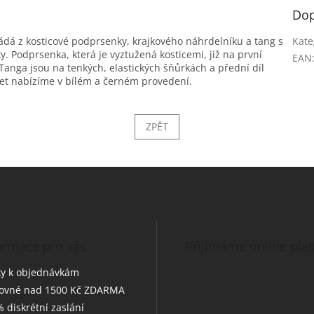
Dop
ádá z kosticové podprsenky, krajkového náhrdelníku a tang s
Kate
y. Podprsenka, která je vyztužená kosticemi, již na první
EAN
anga jsou na tenkých, elastických šňůrkách a přední díl
 Set nabízíme v bílém a černém provedení.
ZPĚT
ormace pro vás
Přijímáme online pla
y k objednávkám
tovné nad 1500 Kč ZDARMA
 diskrétní zaslání