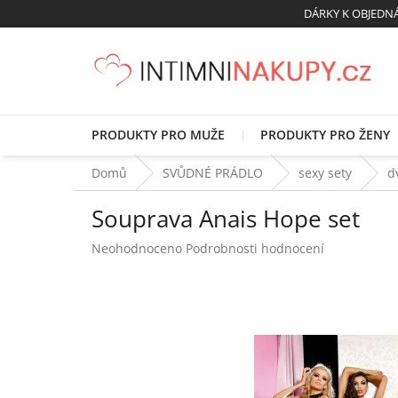
Přejít
DÁRKY K OBJED
na
obsah
PRODUKTY PRO MUŽE
PRODUKTY PRO ŽENY
Domů
SVŮDNÉ PRÁDLO
sexy sety
d
Souprava Anais Hope set
Průměrné
Neohodnoceno
Podrobnosti hodnocení
hodnocení
produktu
je
0,0
z
5
hvězdiček.