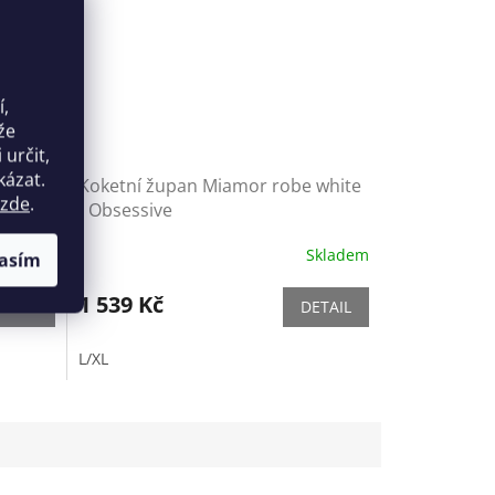
í,
že
určit,
kázat.
ílná
Koketní župan Miamor robe white
zde
.
- Obsessive
Skladem
Skladem
asím
1 539 Kč
ETAIL
DETAIL
L/XL