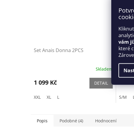
Potvr
cooki
Kliknu
analyt
vám ji
které 
Set Anais Donna 2PCS
Elegan
Zároveň
nude -
Skladem
Nas
1 099 Kč
1 179
DETAIL
XXL
XL
L
S/M
Popis
Podobné (4)
Hodnocení