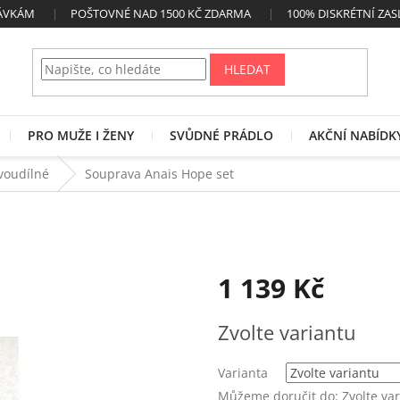
NÁVKÁM
POŠTOVNÉ NAD 1500 KČ ZDARMA
100% DISKRÉTNÍ ZAS
HLEDAT
PRO MUŽE I ŽENY
SVŮDNÉ PRÁDLO
AKČNÍ NABÍDK
voudílné
Souprava Anais Hope set
1 139 Kč
Měrná
Zvolte variantu
cena:
Varianta
Můžeme doručit do:
Zvolte va