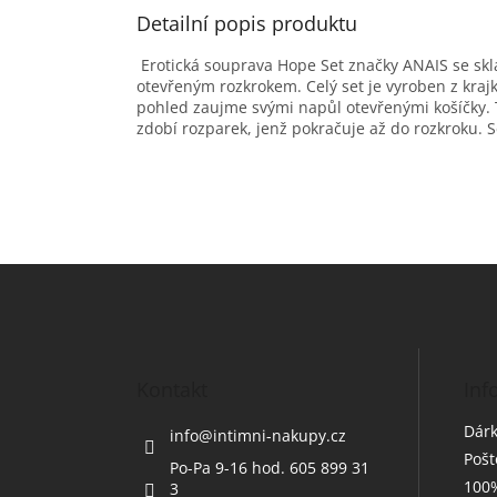
Detailní popis produktu
Erotická souprava Hope Set značky ANAIS se skl
otevřeným rozkrokem. Celý set je vyroben z krajk
pohled zaujme svými napůl otevřenými košíčky. T
zdobí rozparek, jenž pokračuje až do rozkroku.
Z
á
p
a
t
Kontakt
Inf
í
Dárk
info
@
intimni-nakupy.cz
Poš
Po-Pa 9-16 hod. 605 899 31
100%
3