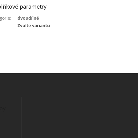
lňkové parametry
gorie
:
dvoudílné
:
Zvolte variantu
tby