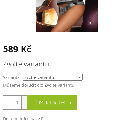
589 Kč
Měrná
Zvolte variantu
cena:
Varianta
Můžeme doručit do:
Zvolte variantu
Přidat do košíku
Detailní informace