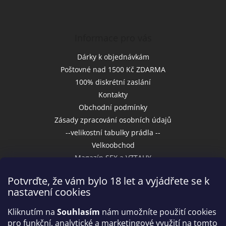
Informace pro vás
Dárky k objednávkám
Poštovné nad 1500 Kč ZDARMA
100% diskrétní zaslání
Kontakty
Obchodní podmínky
Zásady zpracování osobních údajů
--velikostní tabulky prádla --
Velkoobchod
Magazín SEX a VZTAHY
Potvrďte, že vám bylo 18 let a vyjádřete se k
nastavení cookies
Přijímáme online platby
Kliknutím na
Souhlasím
nám umožníte použití cookies
pro funkční, analytické a marketingové využití na tomto