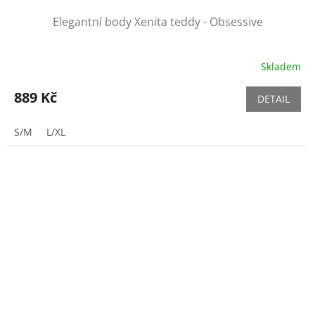
Elegantní body Xenita teddy - Obsessive
Skladem
889 Kč
DETAIL
S/M
L/XL