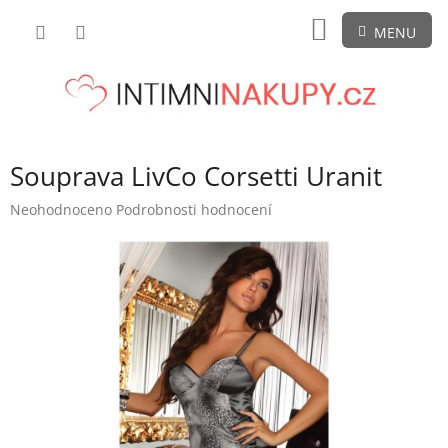
Přejít
NÁKUPNÍ
na
obsah
KOŠÍK
Souprava LivCo Corsetti Uranit
Průměrné
Neohodnoceno
Podrobnosti hodnocení
hodnocení
produktu
je
0,0
z
5
hvězdiček.