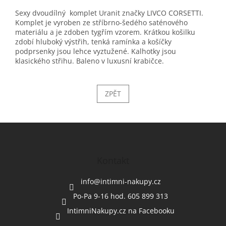
Sexy dvoudílný komplet Uranit značky LIVCO CORSETTI.
Komplet je vyroben ze stříbrno-šedého saténového
materiálu a je zdoben tygřím vzorem. Krátkou košilku
zdobí hluboký výstřih, tenká ramínka a košíčky
podprsenky jsou lehce vyztužené. Kalhotky jsou
klasického střihu. Baleno v luxusní krabičce.
ZPĚT
Z
á
p
a
Kontakt
t
í
info
@
intimni-nakupy.cz
Po-Pa 9-16 hod. 605 899 313
IntimniNakupy.cz na Facebooku