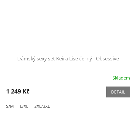
Dámský sexy set Keira Lise černý - Obsessive
Skladem
1 249 Kč
DETAIL
S/M
L/XL
2XL/3XL