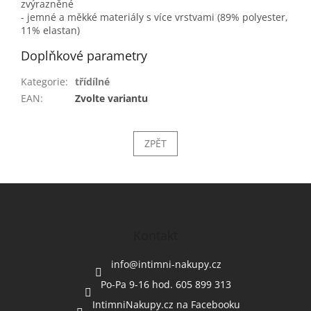
zvýrazněné
- jemné a měkké materiály s více vrstvami (89% polyester,
11% elastan)
Doplňkové parametry
Kategorie
:
třídílné
EAN
:
Zvolte variantu
ZPĚT
Z
á
p
a
Kontakt
t
í
info
@
intimni-nakupy.cz
Po-Pa 9-16 hod. 605 899 313
IntimniNakupy.cz na Facebooku