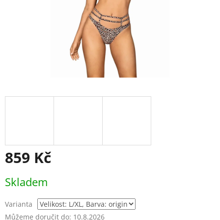
859 Kč
Měrná
Skladem
cena:
Varianta
Můžeme doručit do:
10.8.2026