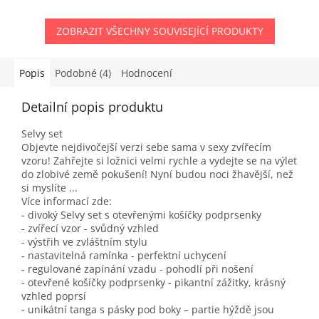
ZOBRAZIT VŠECHNY SOUVISEJÍCÍ PRODUKTY
Popis
Podobné (4)
Hodnocení
Detailní popis produktu
Selvy set
Objevte nejdivočejší verzi sebe sama v sexy zvířecím
vzoru! Zahřejte si ložnici velmi rychle a vydejte se na výlet
do zlobivé země pokušení! Nyní budou noci žhavější, než
si myslíte ...
Více informací zde:
- divoký Selvy set s otevřenými košíčky podprsenky
- zvířecí vzor - svůdný vzhled
- výstřih ve zvláštním stylu
- nastavitelná ramínka - perfektní uchycení
- regulované zapínání vzadu - pohodlí při nošení
- otevřené košíčky podprsenky - pikantní zážitky, krásný
vzhled poprsí
- unikátní tanga s pásky pod boky – partie hýždě jsou