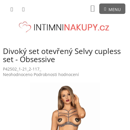
Přejít
NÁKUPNÍ
na
obsah
KOŠÍK
Divoký set otevřený Selvy cupless
set - Obsessive
P42502_1-21_2-117_
Průměrné
Neohodnoceno
Podrobnosti hodnocení
hodnocení
produktu
je
0,0
z
5
hvězdiček.