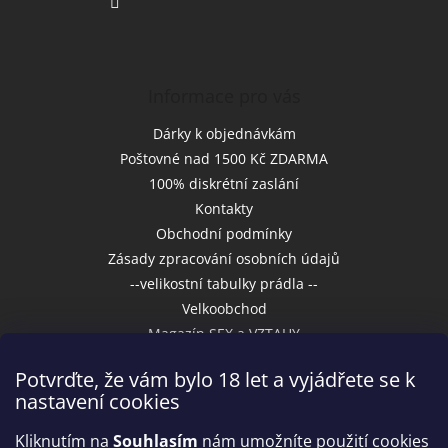
Informace pro vás
Dárky k objednávkám
Poštovné nad 1500 Kč ZDARMA
100% diskrétní zaslání
Kontakty
Obchodní podmínky
Zásady zpracování osobních údajů
--velikostní tabulky prádla --
Velkoobchod
Magazín SEX a VZTAHY
Potvrďte, že vám bylo 18 let a vyjádřete se k
nastavení cookies
Přijímáme online platby
Kliknutím na
Souhlasím
nám umožníte použití cookies