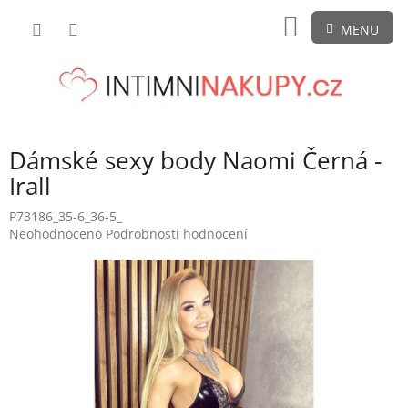
Přejít
NÁKUPNÍ
na
obsah
KOŠÍK
Dámské sexy body Naomi Černá -
Irall
P73186_35-6_36-5_
Průměrné
Neohodnoceno
Podrobnosti hodnocení
hodnocení
produktu
je
0,0
z
5
hvězdiček.