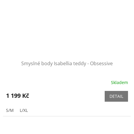
Smyslné body Isabellia teddy - Obsessive
Skladem
1 199 Kč
DETAIL
S/M
L/XL