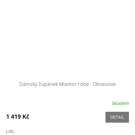
Dámský župánek Miamor robe - Obsessive
Skladem
1 419 Kč
DETAIL
L/XL