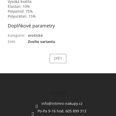
Vysoká kvalita
Elastan: 10%
Polyamid: 75%
Polyuretan: 15%
Doplňkové parametry
Kategorie
:
erotické
EAN
:
Zvolte variantu
ZPĚT
Z
á
p
a
Kontakt
t
í
info
@
intimni-nakupy.cz
Po-Pa 9-16 hod. 605 899 313