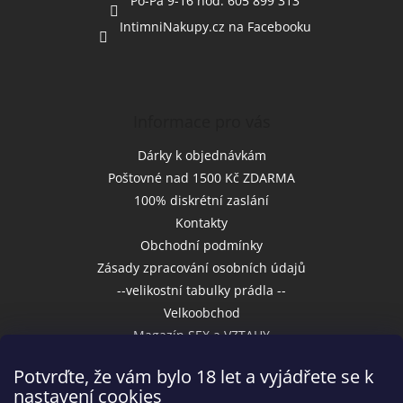
Po-Pa 9-16 hod. 605 899 313
IntimniNakupy.cz na Facebooku
Informace pro vás
Dárky k objednávkám
Poštovné nad 1500 Kč ZDARMA
100% diskrétní zaslání
Kontakty
Obchodní podmínky
Zásady zpracování osobních údajů
--velikostní tabulky prádla --
Velkoobchod
Magazín SEX a VZTAHY
Potvrďte, že vám bylo 18 let a vyjádřete se k
nastavení cookies