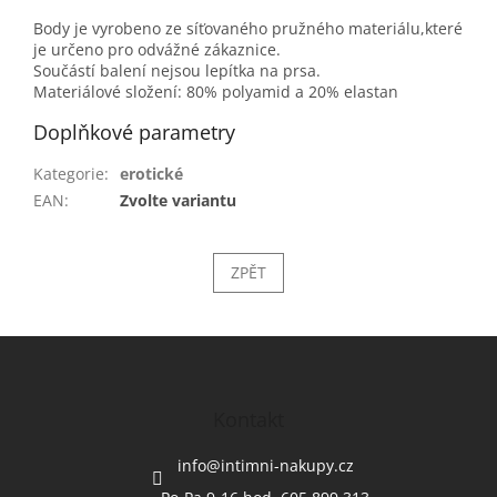
Body je vyrobeno ze síťovaného pružného materiálu,které
je určeno pro odvážné zákaznice.
Součástí balení nejsou lepítka na prsa.
Materiálové složení: 80% polyamid a 20% elastan
Doplňkové parametry
Kategorie
:
erotické
EAN
:
Zvolte variantu
ZPĚT
Z
á
p
a
Kontakt
t
í
info
@
intimni-nakupy.cz