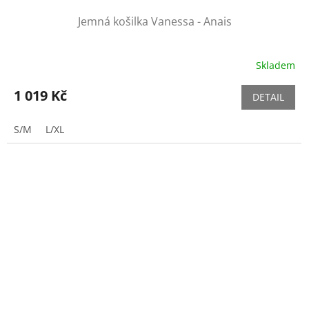
Jemná košilka Vanessa - Anais
Skladem
1 019 Kč
DETAIL
S/M
L/XL