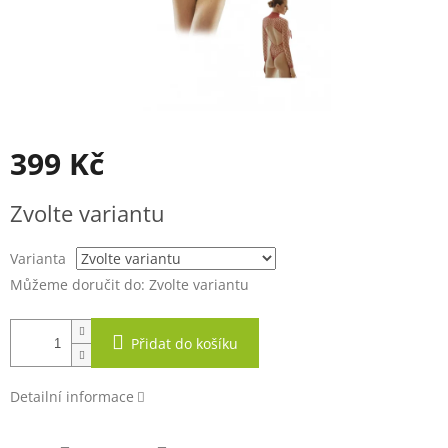
399 Kč
Měrná
Zvolte variantu
cena:
Varianta
Můžeme doručit do:
Zvolte variantu
Přidat do košíku
Detailní informace