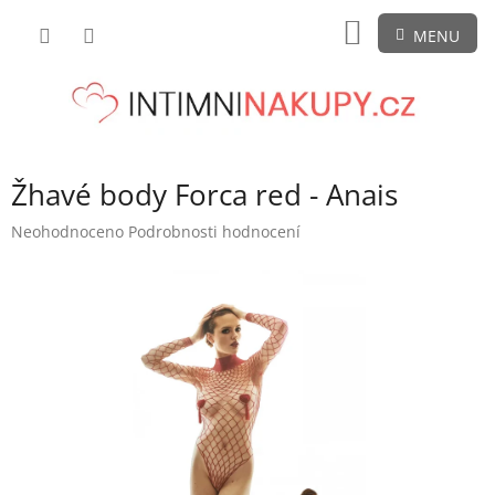
Přejít
NÁKUPNÍ
na
obsah
KOŠÍK
Žhavé body Forca red - Anais
Průměrné
Neohodnoceno
Podrobnosti hodnocení
hodnocení
produktu
je
0,0
z
5
hvězdiček.