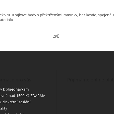
ekoltu. Krajkové body s překříženými ramínky, bez kostic, spojené
ateriálu.
ZPĚT
ormace pro vás
Přijímáme online pla
y k objednávkám
tovné nad 1500 Kč ZDARMA
 diskrétní zaslání
akty