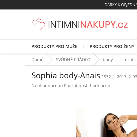
Přejít
DÁRKY K OBJED
na
obsah
PRODUKTY PRO MUŽE
PRODUKTY PRO ŽENY
Domů
SVŮDNÉ PRÁDLO
body
eroti
Sophia body-Anais
2832_1-2013_2-93
Průměrné
Neohodnoceno
Podrobnosti hodnocení
hodnocení
produktu
je
0,0
z
5
hvězdiček.