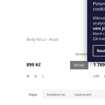
Potvr
cooki
Kliknu
analyt
vám ji
které 
Zároveň
Body Nicca - Anais
Elegant
Obses
Nas
Skladem
899 Kč
1 789
DETAIL
M
XL
L
S/M
Popis
Podobné (4)
Hodnocení