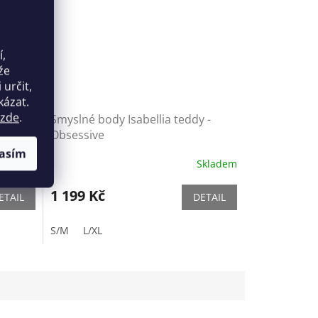
í,
že
určit,
kázat.
zde
.
Smyslné body Isabellia teddy -
Obsessive
asím
Skladem
Skladem
1 199 Kč
ETAIL
DETAIL
S/M
L/XL