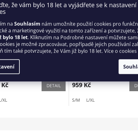
ďte, že vám bylo 18 let a vyjádřete se k nastavení
es
tím na
Souhlasím
nám umožníte použití cookies pro funkčn
ické a marketingové využití na tomto zařízení a potvrzujete, 
ž bylo 18 let
. Kliknutím na Podrobné nastavení můžete sami 
cookies je možné zpracovávat, popřípadě jejich používání za
 tím také potvrzujete, že Vám již bylo 18 let. Více o cookies
ní kostým Frilles -
Odvážné body Sedila teddy -
sive
Obsessive
tavení
Souhl
Skladem
 Kč
959 Kč
DETAIL
D
L/XL
S/M
L/XL