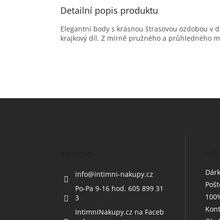
Detailní popis produktu
Elegantní body s krásnou štrasovou ozdobou v d
krajkový díl. Z mírně pružného a průhledného m
Z
á
p
a
t
Kontakt
Inf
í
Dárk
info
@
intimni-nakupy.cz
Poš
Po-Pa 9-16 hod. 605 899 31
100%
3
Kont
IntimniNakupy.cz na Faceb