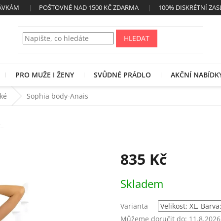
NÁVKÁM
POŠTOVNÉ NAD 1500 KČ ZDARMA
100% DISKRÉTNÍ ZAS
HLEDAT
PRO MUŽE I ŽENY
SVŮDNÉ PRÁDLO
AKČNÍ NABÍDK
cké
Sophia body-Anais
_
835 Kč
Měrná
Skladem
cena:
Varianta
Můžeme doručit do:
11.8.2026