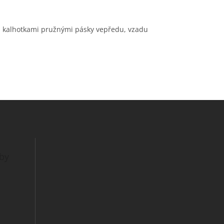
 s kalhotkami pružnými pásky vepředu, vzadu
tby