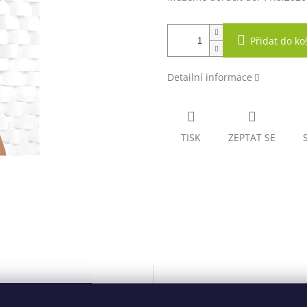
Přidat do ko
Detailní informace
TISK
ZEPTAT SE